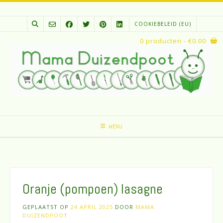
Spring
naar
COOKIEBELEID (EU)
inhoud
0 producten
- €0.00
MENU
Oranje (pompoen) lasagne
GEPLAATST OP
24 APRIL 2025
DOOR
MAMA
DUIZENDPOOT