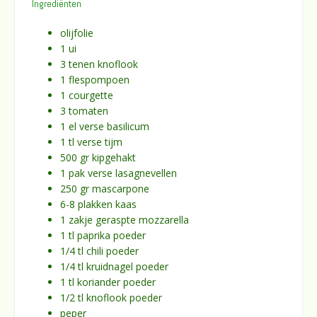
Ingrediënten
olijfolie
1 ui
3 tenen knoflook
1 flespompoen
1 courgette
3 tomaten
1 el verse basilicum
1 tl verse tijm
500 gr kipgehakt
1 pak verse lasagnevellen
250 gr mascarpone
6-8 plakken kaas
1 zakje geraspte mozzarella
1 tl paprika poeder
1/4 tl chili poeder
1/4 tl kruidnagel poeder
1 tl koriander poeder
1/2 tl knoflook poeder
peper