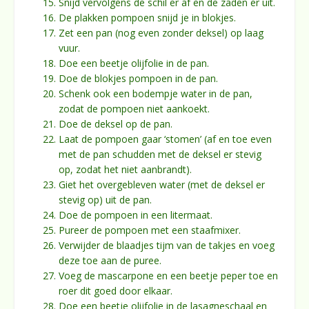
Snijd vervolgens de schil er af en de zaden er uit.
De plakken pompoen snijd je in blokjes.
Zet een pan (nog even zonder deksel) op laag
vuur.
Doe een beetje olijfolie in de pan.
Doe de blokjes pompoen in de pan.
Schenk ook een bodempje water in de pan,
zodat de pompoen niet aankoekt.
Doe de deksel op de pan.
Laat de pompoen gaar ‘stomen’ (af en toe even
met de pan schudden met de deksel er stevig
op, zodat het niet aanbrandt).
Giet het overgebleven water (met de deksel er
stevig op) uit de pan.
Doe de pompoen in een litermaat.
Pureer de pompoen met een staafmixer.
Verwijder de blaadjes tijm van de takjes en voeg
deze toe aan de puree.
Voeg de mascarpone en een beetje peper toe en
roer dit goed door elkaar.
Doe een beetje olijfolie in de lasagneschaal en