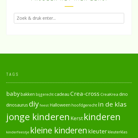
TAGS
baby
Crea-cross
cadeau
dino
bakken
CreaKrea
bijgerecht
diy
in de klas
dinosaurus
Halloween
hoofdgerecht
feest
jonge kinderen
kinderen
Kerst
kleine kinderen
kleuter
kleuterklas
kinderfeestje