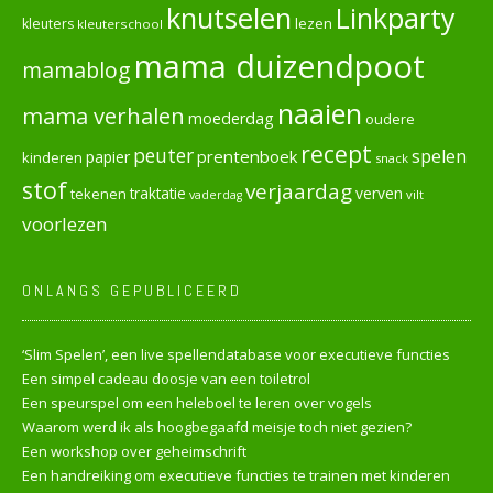
knutselen
Linkparty
lezen
kleuters
kleuterschool
mama duizendpoot
mamablog
naaien
mama verhalen
moederdag
oudere
recept
peuter
spelen
prentenboek
papier
kinderen
snack
stof
verjaardag
verven
tekenen
traktatie
vilt
vaderdag
voorlezen
ONLANGS GEPUBLICEERD
‘Slim Spelen’, een live spellendatabase voor executieve functies
Een simpel cadeau doosje van een toiletrol
Een speurspel om een heleboel te leren over vogels
Waarom werd ik als hoogbegaafd meisje toch niet gezien?
Een workshop over geheimschrift
Een handreiking om executieve functies te trainen met kinderen