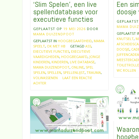
‘Slim Spelen’, een live
Een si
spellendatabase voor
doosje 
executieve functies
GEPLAATS
MAMA DUI
GEPLAATST OP
19 MEI 2026
DOOR
GEPLAATST 
MAMA DUIZENDPOOT
KNUTSELT
,
M
GEPLAATST IN
HOOGBEGAAFDHEID
,
MAMA
AFSCHEIDSC
SPEELT
,
OK MET HB
GETAGD
ASS
,
DOOSJE
,
CAD
EXECUTIEVE FUNCTIES
,
EXECUTIEVE
JUFFENCADE
VAARDIGHEDEN
,
HOOGBEGAAFD
,
JONGE
MEESTERCAD
KINDEREN
,
KINDEREN
,
LIVE DATABASE
,
TOILETROLL
MAMA DUIZENDPOOT
,
ONLINE
,
SPEL
WC ROLLEN
SPELEN
,
SPELLEN
,
SPELLENLIJST
,
TRAUMA
,
VOLWASSENEN
LAAT EEN REACTIE
ACHTER
Waarom
hoogbe