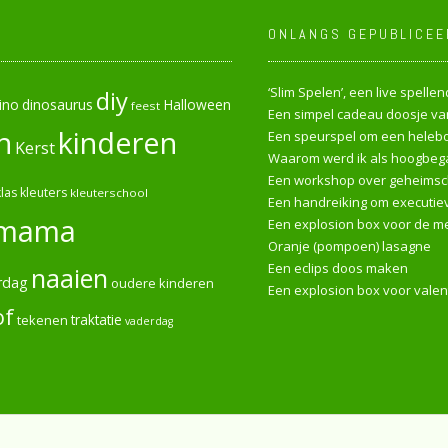
ONLANGS GEPUBLICEE
‘Slim Spelen’, een live spell
diy
ino
dinosaurus
Halloween
feest
Een simpel cadeau doosje van
n
kinderen
Een speurspel om een heleboe
Kerst
Waarom werd ik als hoogbega
Een workshop over geheimsch
las
kleuters
kleuterschool
Een handreiking om executiev
mama
Een explosion box voor de me
Oranje (pompoen) lasagne
Een eclips doos maken
naaien
rdag
oudere kinderen
Een explosion box voor valen
of
tekenen
traktatie
vaderdag