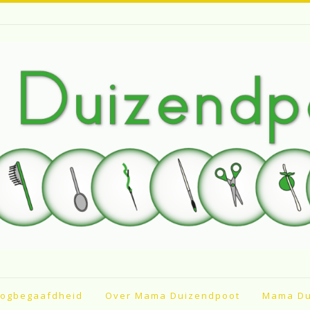
ogbegaafdheid
Over Mama Duizendpoot
Mama Du