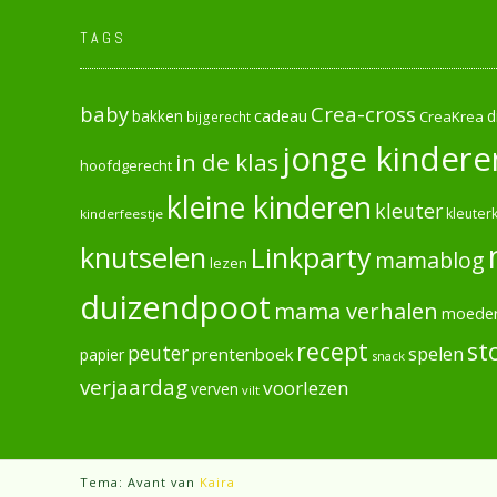
TAGS
baby
Crea-cross
cadeau
d
bakken
CreaKrea
bijgerecht
jonge kindere
in de klas
hoofdgerecht
kleine kinderen
kleuter
kleuterk
kinderfeestje
knutselen
Linkparty
mamablog
lezen
duizendpoot
mama verhalen
moede
recept
st
peuter
spelen
prentenboek
papier
snack
verjaardag
voorlezen
verven
vilt
Tema: Avant van
Kaira