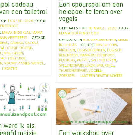
mpel cadeau
Een speurspel om een
van een toiletrol
heleboel te leren over
vogels
T OP
16 APRIL 2026
DOOR
ZENDPOOT
GEPLAATST OP
18 MAART 2026
DOOR
IN
MAMA IN DE KLAS
,
MAMA
MAMA DUIZENDPOOT
AMA VIERT FEEST
GETAGD
GEPLAATST IN
HOOGBEGAAFDHEID
,
MAMA
ADEAU
,
CADEAU
,
CADEAU
IN DE KLAS
GETAGD
BOVENBOUW
,
EAUDOOSJE
,
DOOSJE
,
KINDEREN
,
LOGISCH DENKEN
,
LOGISCH
AU
,
KNUTSELEN
,
REDENEREN
,
MAMA DUIZENDPOOT
,
EAU
,
TOILETROL
,
PLUSKLAS
,
PUZZEL
,
SPELEND LEREN
,
EN
,
VOUWBLAADJES
,
WC ROL
,
SPELENDERWIJS LEREN
,
SPEURSPEL
,
1 REACTIE
THUISONDERWIJS
,
VOGELS
,
ZOEKSPEL
LAAT EEN REACTIE ACHTER
 werd ik als
gaafd meisje
Een workshop over