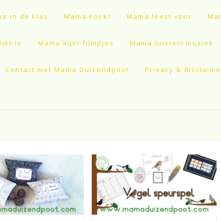
a in de klas
Mama kookt
Mama leest voor
Mam
jkt tv
Mama kijkt filmpjes
Mama luistert muziek
Contact met Mama Duizendpoot
Privacy & disclaime