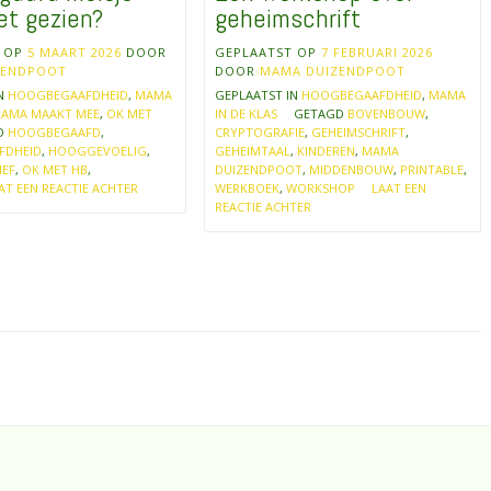
et gezien?
geheimschrift
T OP
5 MAART 2026
DOOR
GEPLAATST OP
7 FEBRUARI 2026
ZENDPOOT
DOOR
MAMA DUIZENDPOOT
IN
HOOGBEGAAFDHEID
,
MAMA
GEPLAATST IN
HOOGBEGAAFDHEID
,
MAMA
AMA MAAKT MEE
,
OK MET
IN DE KLAS
GETAGD
BOVENBOUW
,
D
HOOGBEGAAFD
,
CRYPTOGRAFIE
,
GEHEIMSCHRIFT
,
FDHEID
,
HOOGGEVOELIG
,
GEHEIMTAAL
,
KINDEREN
,
MAMA
IEF
,
OK MET HB
,
DUIZENDPOOT
,
MIDDENBOUW
,
PRINTABLE
,
AT EEN REACTIE ACHTER
WERKBOEK
,
WORKSHOP
LAAT EEN
REACTIE ACHTER