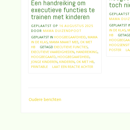
Een handreiking om
toch ni
executieve functies te
GEPLAATS
trainen met kinderen
MAMA DUI
GEPLAATST 
GEPLAATST OP
16 AUGUSTUS 2025
IN DE KLAS
,
M
DOOR
MAMA DUIZENDPOOT
HB
GETAG
GEPLAATST IN
HOOGBEGAAFDHEID
,
MAMA
HOOGBEGAA
IN DE KLAS
,
MAMA MAAKT MEE
,
OK MET
HOOGSENSIT
HB
GETAGD
EXECUTIEVE FUNCTIES
,
POSTER
LA
EXECUTIEVE VAARDIGHEDEN
,
HANDREIKING
,
HOOGBEGAAFD
,
HOOGBEGAAFDHEID
,
JONGE KINDEREN
,
KINDEREN
,
OK MET HB
,
PRINTABLE
LAAT EEN REACTIE ACHTER
Berichtennavigatie
Oudere berichten