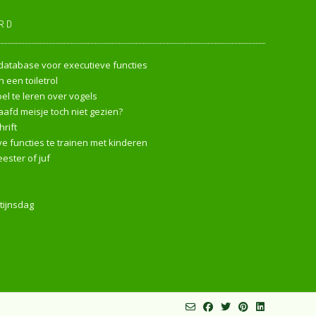
RD
endatabase voor executieve functies
 een toiletrol
l te leren over vogels
afd meisje toch niet gezien?
rift
e functies te trainen met kinderen
ester of juf
tijnsdag