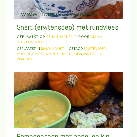
Snert (erwtensoep) met rundvlees
GEPLAATST OP
25 JANUARI 2019
DOOR
MAMA
DUIZENDPOOT
GEPLAATST IN
MAMA KOOKT
GETAGD
ERWTENSOEP
,
HOOFDGERECHT
,
RECEPT
,
SNERT
,
SOEP
,
WINTER
2
REACTIES
Pompoensoep met appel en kip