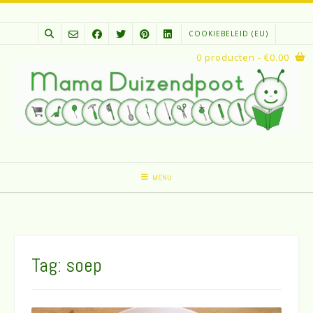
Spring
naar
COOKIEBELEID (EU)
inhoud
0 producten
- €0.00
MENU
Tag:
soep