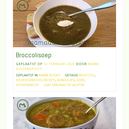
Broccolisoep
GEPLAATST OP
12 FEBRUARI 2020
DOOR
MAMA
DUIZENDPOOT
GEPLAATST IN
MAMA KOOKT
GETAGD
BROCCOLI
,
HOOFDGERECHT
,
RECEPT
,
RUNDVLEES
,
SOEP
,
VOORGERECHT
LAAT EEN REACTIE ACHTER