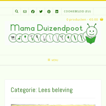
Spring
naar
COOKIEBELEID (EU)
inhoud
0 producten
- €0.00
MENU
Categorie:
Lees beleving