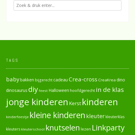
TAGS
baby
Crea-cross
cadeau
dino
bakken
CreaKrea
bijgerecht
diy
in de klas
dinosaurus
Halloween
hoofdgerecht
feest
jonge kinderen
kinderen
Kerst
kleine kinderen
kleuter
kleuterklas
kinderfeestje
knutselen
Linkparty
lezen
kleuters
kleuterschool