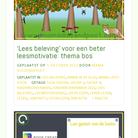
‘Lees beleving’ voor een beter
leesmotivatie: thema bos
GEPLAATST OP
1 OKTOBER 2022
DOOR
MAMA
DUIZENDPOOT
GEPLAATST IN
LEES BELEVING
,
MAMA IN DE KLAS
,
MAMA LEEST
VOOR
GETAGD
GIGA GROEN
,
GROEP 3
,
GROEP 4
,
KINDERBOEKENWEEK
,
KINDERBOEKENWEEK 2022
,
LEES
BELEVING
,
LEESBEVORDERING
,
LEESPLEZIER
,
LEREN LEZEN
,
LEZEN
,
LINKPARTY
,
VOORLEZEN
,
WIN ACTIE
1 REACTIE