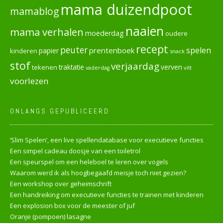
mama duizendpoot
mamablog
naaien
mama verhalen
moederdag
oudere
recept
peuter
spelen
prentenboek
papier
kinderen
snack
stof
verjaardag
verven
tekenen
traktatie
vilt
vaderdag
voorlezen
ONLANGS GEPUBLICEERD
‘Slim Spelen’, een live spellendatabase voor executieve functies
Een simpel cadeau doosje van een toiletrol
Een speurspel om een heleboel te leren over vogels
Waarom werd ik als hoogbegaafd meisje toch niet gezien?
Een workshop over geheimschrift
Een handreiking om executieve functies te trainen met kinderen
Een explosion box voor de meester of juf
Oranje (pompoen) lasagne