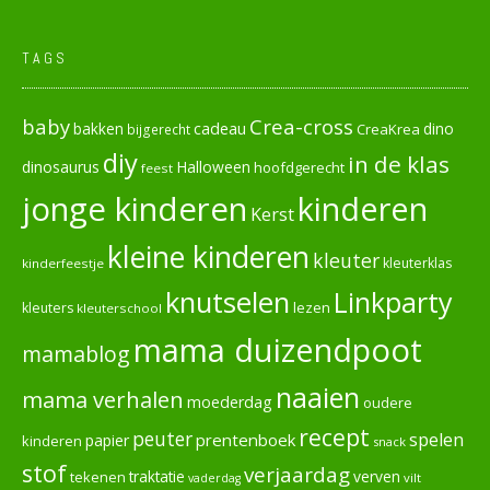
TAGS
baby
Crea-cross
cadeau
dino
bakken
CreaKrea
bijgerecht
diy
in de klas
dinosaurus
Halloween
hoofdgerecht
feest
jonge kinderen
kinderen
Kerst
kleine kinderen
kleuter
kleuterklas
kinderfeestje
knutselen
Linkparty
lezen
kleuters
kleuterschool
mama duizendpoot
mamablog
naaien
mama verhalen
moederdag
oudere
recept
peuter
spelen
prentenboek
papier
kinderen
snack
stof
verjaardag
verven
tekenen
traktatie
vilt
vaderdag