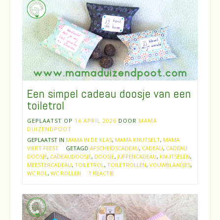
Een simpel cadeau doosje van een
toiletrol
GEPLAATST OP
16 APRIL 2026
DOOR
MAMA
DUIZENDPOOT
GEPLAATST IN
MAMA IN DE KLAS
,
MAMA KNUTSELT
,
MAMA
VIERT FEEST
GETAGD
AFSCHEIDSCADEAU
,
CADEAU
,
CADEAU
DOOSJE
,
CADEAUDOOSJE
,
DOOSJE
,
JUFFENCADEAU
,
KNUTSELEN
,
MEESTERCADEAU
,
TOILETROL
,
TOILETROLLEN
,
VOUWBLAADJES
,
WC ROL
,
WC ROLLEN
1 REACTIE