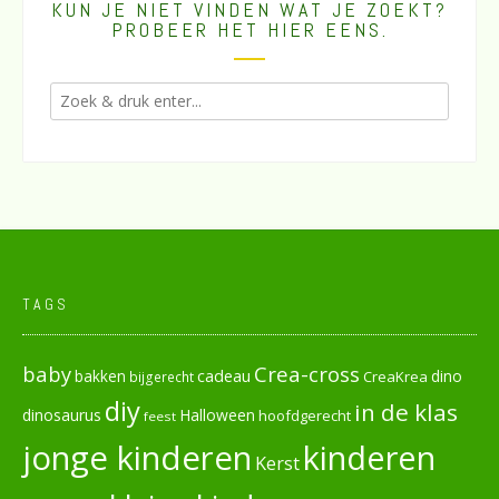
KUN JE NIET VINDEN WAT JE ZOEKT?
PROBEER HET HIER EENS.
TAGS
baby
Crea-cross
cadeau
dino
bakken
CreaKrea
bijgerecht
diy
in de klas
dinosaurus
Halloween
hoofdgerecht
feest
jonge kinderen
kinderen
Kerst