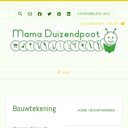
Spring
naar
COOKIEBELEID (EU)
inhoud
0 producten
- €0.00
MENU
Bouwtekening
HOME
/ BOUWTEKENING