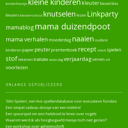
kleine kinderen
kleuter
kleuterklas
kinderfeestje
knutselen
Linkparty
lezen
kleuters
kleuterschool
mama duizendpoot
mamablog
naaien
mama verhalen
moederdag
oudere
recept
peuter
spelen
prentenboek
papier
kinderen
snack
stof
verjaardag
verven
tekenen
traktatie
vilt
vaderdag
voorlezen
ONLANGS GEPUBLICEERD
‘Slim Spelen’, een live spellendatabase voor executieve functies
Een simpel cadeau doosje van een toiletrol
Een speurspel om een heleboel te leren over vogels
Waarom werd ik als hoogbegaafd meisje toch niet gezien?
Een workshop over geheimschrift