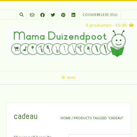
Spring
naar
COOKIEBELEID (EU)
inhoud
0 producten
- €0.00
MENU
cadeau
HOME
/ PRODUCTS TAGGED “CADEAU”