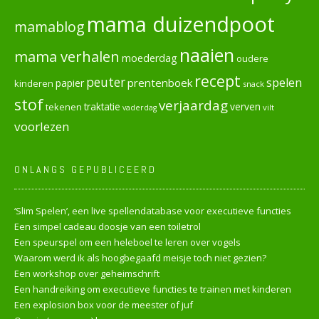
mama duizendpoot
mamablog
naaien
mama verhalen
moederdag
oudere
recept
peuter
spelen
prentenboek
papier
kinderen
snack
stof
verjaardag
verven
tekenen
traktatie
vilt
vaderdag
voorlezen
ONLANGS GEPUBLICEERD
‘Slim Spelen’, een live spellendatabase voor executieve functies
Een simpel cadeau doosje van een toiletrol
Een speurspel om een heleboel te leren over vogels
Waarom werd ik als hoogbegaafd meisje toch niet gezien?
Een workshop over geheimschrift
Een handreiking om executieve functies te trainen met kinderen
Een explosion box voor de meester of juf