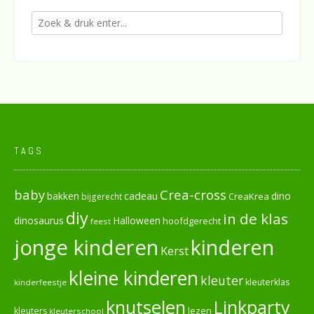
TAGS
baby
Crea-cross
cadeau
dino
bakken
CreaKrea
bijgerecht
diy
in de klas
dinosaurus
Halloween
hoofdgerecht
feest
jonge kinderen
kinderen
Kerst
kleine kinderen
kleuter
kleuterklas
kinderfeestje
knutselen
Linkparty
lezen
kleuters
kleuterschool