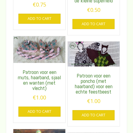
de kleine superheld
€
0.75
€
0.50
ADD TO CART
ADD TO CART
Patroon voor een
Patroon voor een
muts, haarband, sjaal
poncho (met
en wanten (met
haarband) voor een
vlecht)
echte feestbeest
€
1.00
€
1.00
ADD TO CART
ADD TO CART