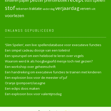
peuter
spelen
prentenboek
papier
kinderen
snack
stof
verjaardag
verven
tekenen
traktatie
vilt
vaderdag
voorlezen
ONLANGS GEPUBLICEERD
‘Slim Spelen’, een live spellendatabase voor executieve functies
Een simpel cadeau doosje van een toiletrol
Een speurspel om een heleboel te leren over vogels
Waarom werd ik als hoogbegaafd meisje toch niet gezien?
Een workshop over geheimschrift
Een handreiking om executieve functies te trainen met kinderen
Een explosion box voor de meester of juf
Oranje (pompoen) lasagne
Een eclips doos maken
Een explosion box voor valentijnsdag