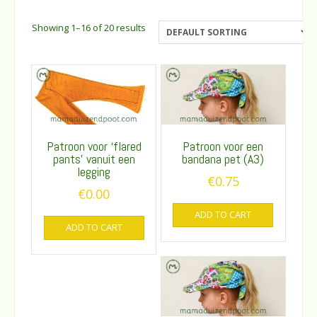
Showing 1–16 of 20 results
Patroon voor ‘flared
Patroon voor een
pants’ vanuit een
bandana pet (A3)
legging
€
0.75
€
0.00
ADD TO CART
ADD TO CART