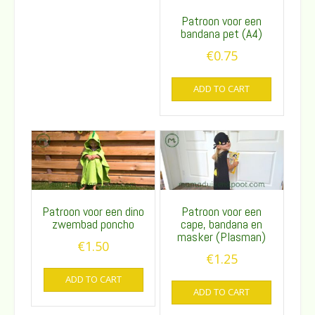
Patroon voor een
bandana pet (A4)
€
0.75
ADD TO CART
Patroon voor een dino
Patroon voor een
zwembad poncho
cape, bandana en
masker (Plasman)
€
1.50
€
1.25
ADD TO CART
ADD TO CART