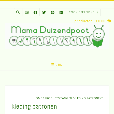
Spring
naar
COOKIEBELEID (EU)
inhoud
0 producten
- €0.00
MENU
HOME
/ PRODUCTS TAGGED “KLEDING PATRONEN”
kleding patronen