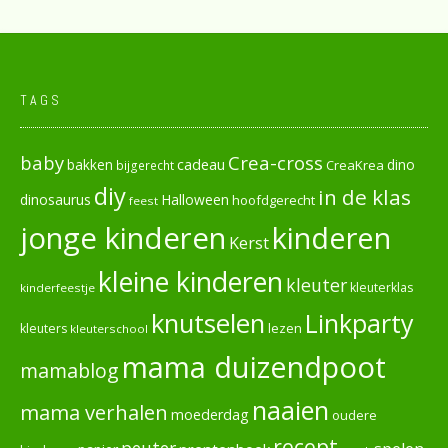
TAGS
baby
Crea-cross
cadeau
dino
bakken
CreaKrea
bijgerecht
diy
in de klas
dinosaurus
Halloween
hoofdgerecht
feest
jonge kinderen
kinderen
Kerst
kleine kinderen
kleuter
kleuterklas
kinderfeestje
knutselen
Linkparty
lezen
kleuters
kleuterschool
mama duizendpoot
mamablog
naaien
mama verhalen
moederdag
oudere
recept