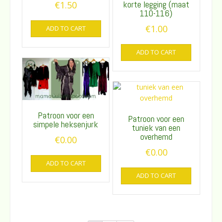
korte legging (maat
€
1.50
110-116)
€
1.00
ADD TO CART
ADD TO CART
Patroon voor een
Patroon voor een
simpele heksenjurk
tuniek van een
overhemd
€
0.00
€
0.00
ADD TO CART
ADD TO CART