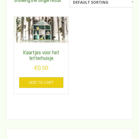
Showing the single result
Kaartjes voor het
letterhuisje
€
0.50
ADD TO CART