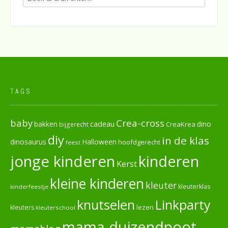
TAGS
baby
Crea-cross
cadeau
dino
bakken
CreaKrea
bijgerecht
diy
in de klas
dinosaurus
Halloween
hoofdgerecht
feest
jonge kinderen
kinderen
Kerst
kleine kinderen
kleuter
kleuterklas
kinderfeestje
knutselen
Linkparty
lezen
kleuters
kleuterschool
mama duizendpoot