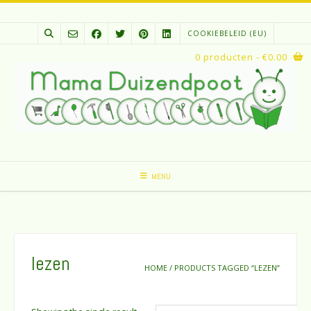
Spring
naar
COOKIEBELEID (EU)
inhoud
0 producten
- €0.00
MENU
lezen
HOME
/ PRODUCTS TAGGED “LEZEN”