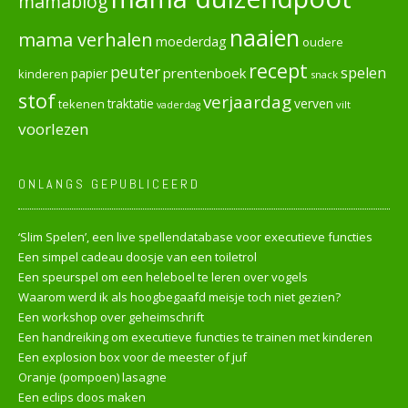
mamablog
naaien
mama verhalen
moederdag
oudere
recept
peuter
spelen
prentenboek
papier
kinderen
snack
stof
verjaardag
verven
tekenen
traktatie
vilt
vaderdag
voorlezen
ONLANGS GEPUBLICEERD
‘Slim Spelen’, een live spellendatabase voor executieve functies
Een simpel cadeau doosje van een toiletrol
Een speurspel om een heleboel te leren over vogels
Waarom werd ik als hoogbegaafd meisje toch niet gezien?
Een workshop over geheimschrift
Een handreiking om executieve functies te trainen met kinderen
Een explosion box voor de meester of juf
Oranje (pompoen) lasagne
Een eclips doos maken