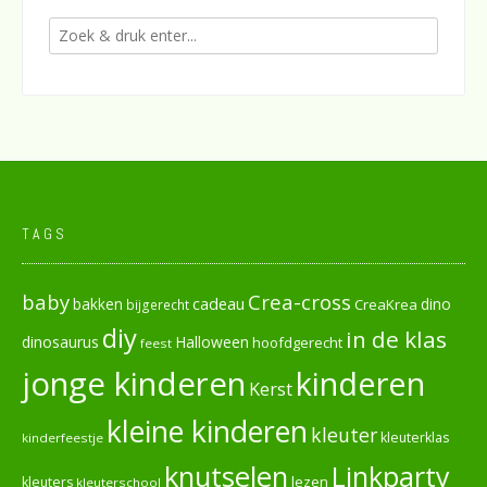
TAGS
baby
Crea-cross
cadeau
dino
bakken
CreaKrea
bijgerecht
diy
in de klas
dinosaurus
Halloween
hoofdgerecht
feest
jonge kinderen
kinderen
Kerst
kleine kinderen
kleuter
kleuterklas
kinderfeestje
knutselen
Linkparty
lezen
kleuters
kleuterschool