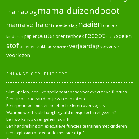
mama duizendpoot
mamablog
naaien
mama verhalen
moederdag
oudere
recept
peuter
spelen
prentenboek
papier
kinderen
snack
stof
verjaardag
verven
tekenen
traktatie
vilt
vaderdag
voorlezen
ONLANGS GEPUBLICEERD
‘Slim Spelen’, een live spellendatabase voor executieve functies
Een simpel cadeau doosje van een toiletrol
Een speurspel om een heleboel te leren over vogels
Waarom werd ik als hoogbegaafd meisje toch niet gezien?
Een workshop over geheimschrift
Een handreiking om executieve functies te trainen met kinderen
Een explosion box voor de meester of juf