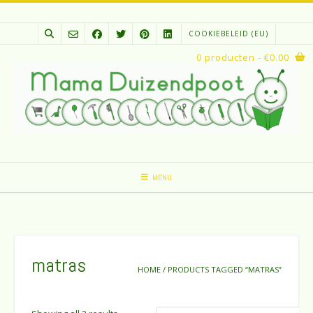
Spring
naar
COOKIEBELEID (EU)
inhoud
0 producten
- €0.00
MENU
matras
HOME
/ PRODUCTS TAGGED “MATRAS”