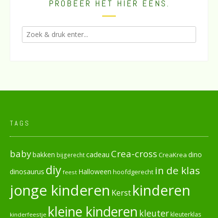
PROBEER HET HIER EENS.
TAGS
baby
Crea-cross
cadeau
dino
bakken
CreaKrea
bijgerecht
diy
in de klas
dinosaurus
Halloween
hoofdgerecht
feest
jonge kinderen
kinderen
Kerst
kleine kinderen
kleuter
kleuterklas
kinderfeestje