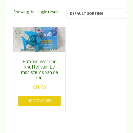
Showing the single result
Patroon voor een
knuffel van ‘De
mooiste vis van de
zee’
€
0.75
ADD TO CART