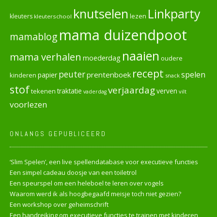
knutselen
Linkparty
lezen
kleuters
kleuterschool
mama duizendpoot
mamablog
naaien
mama verhalen
moederdag
oudere
recept
peuter
spelen
prentenboek
papier
kinderen
snack
stof
verjaardag
verven
tekenen
traktatie
vilt
vaderdag
voorlezen
ONLANGS GEPUBLICEERD
‘Slim Spelen’, een live spellendatabase voor executieve functies
Een simpel cadeau doosje van een toiletrol
Een speurspel om een heleboel te leren over vogels
Waarom werd ik als hoogbegaafd meisje toch niet gezien?
Een workshop over geheimschrift
Een handreiking om executieve functies te trainen met kinderen