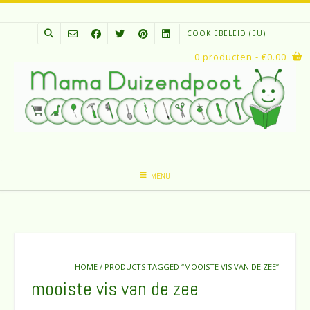
Spring
naar
COOKIEBELEID (EU)
inhoud
0 producten
- €0.00
MENU
HOME
/ PRODUCTS TAGGED “MOOISTE VIS VAN DE ZEE”
mooiste vis van de zee