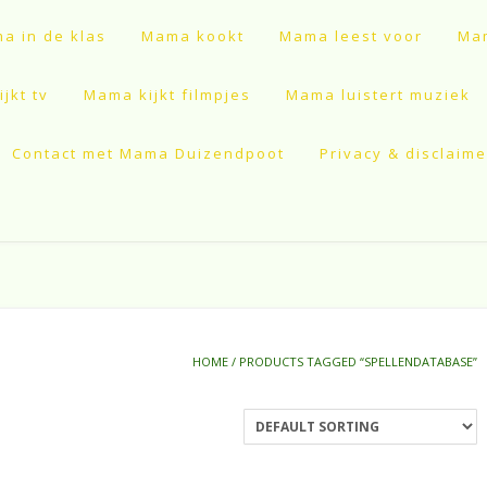
a in de klas
Mama kookt
Mama leest voor
Mam
jkt tv
Mama kijkt filmpjes
Mama luistert muziek
Contact met Mama Duizendpoot
Privacy & disclaime
HOME
/ PRODUCTS TAGGED “SPELLENDATABASE”