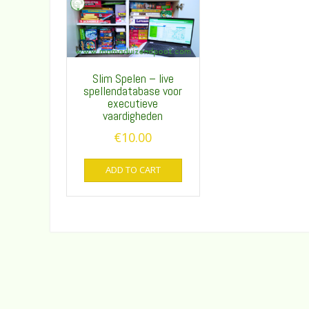
Slim Spelen – live
spellendatabase voor
executieve
vaardigheden
€
10.00
ADD TO CART