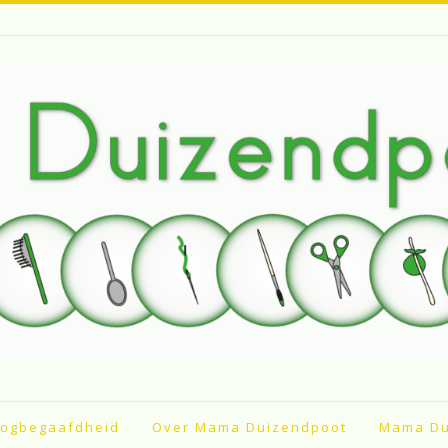
ogbegaafdheid
Over Mama Duizendpoot
Mama Du