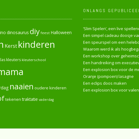
ONLANGS GEPUBLICEE
‘Slim Spelen’, een live spell
diy
ino
dinosaurus
Halloween
feest
Een simpel cadeau doosje van
n
kinderen
Een speurspel om een heleboe
Kerst
Waarom werd ik als hoogbega
Een workshop over geheimsch
las
kleuters
kleuterschool
Een handreiking om executiev
mama
Een explosion box voor de me
Oranje (pompoen) lasagne
Een eclips doos maken
naaien
rdag
oudere kinderen
Een explosion box voor valen
of
tekenen
traktatie
vaderdag