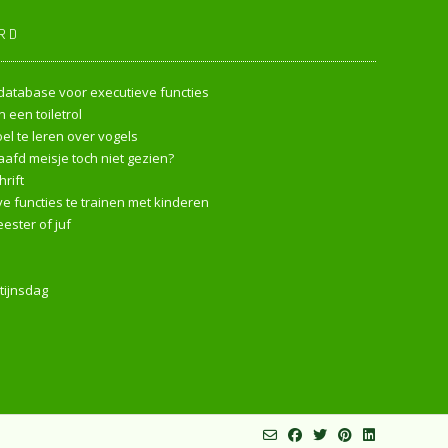
RD
endatabase voor executieve functies
 een toiletrol
l te leren over vogels
afd meisje toch niet gezien?
rift
e functies te trainen met kinderen
ester of juf
tijnsdag