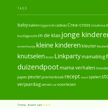
TAGS
baby
Crea-cross
cadeau
d
bakken
CreaKrea
bijgerecht
jonge kindere
in de klas
hoofdgerecht
kleine kinderen
kleuter
kleuterk
kinderfeestje
knutselen
Linkparty
mamablog
lezen
duizendpoot
mama verhalen
moede
recept
st
peuter
spelen
prentenboek
papier
snack
verjaardag
voorlezen
verven
vilt
Tema: Avant van
Kaira