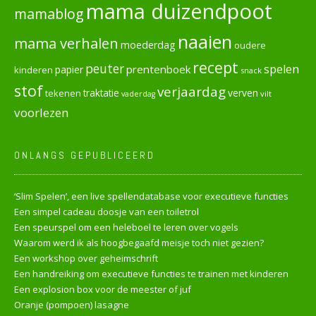
mama duizendpoot
mamablog
naaien
mama verhalen
moederdag
oudere
recept
peuter
spelen
prentenboek
papier
kinderen
snack
stof
verjaardag
verven
tekenen
traktatie
vilt
vaderdag
voorlezen
ONLANGS GEPUBLICEERD
‘Slim Spelen’, een live spellendatabase voor executieve functies
Een simpel cadeau doosje van een toiletrol
Een speurspel om een heleboel te leren over vogels
Waarom werd ik als hoogbegaafd meisje toch niet gezien?
Een workshop over geheimschrift
Een handreiking om executieve functies te trainen met kinderen
Een explosion box voor de meester of juf
Oranje (pompoen) lasagne