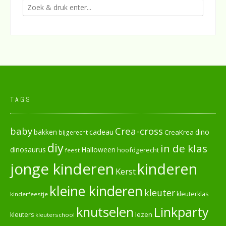
TAGS
baby
Crea-cross
cadeau
dino
bakken
CreaKrea
bijgerecht
diy
in de klas
dinosaurus
Halloween
hoofdgerecht
feest
jonge kinderen
kinderen
Kerst
kleine kinderen
kleuter
kleuterklas
kinderfeestje
knutselen
Linkparty
lezen
kleuters
kleuterschool