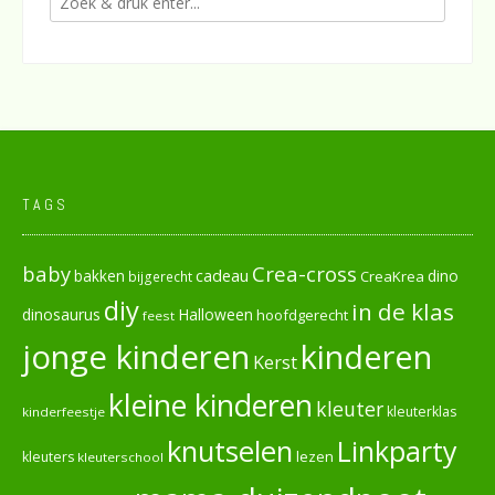
TAGS
baby
Crea-cross
cadeau
dino
bakken
CreaKrea
bijgerecht
diy
in de klas
dinosaurus
Halloween
hoofdgerecht
feest
jonge kinderen
kinderen
Kerst
kleine kinderen
kleuter
kleuterklas
kinderfeestje
knutselen
Linkparty
lezen
kleuters
kleuterschool