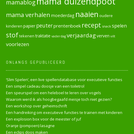
mama duizendpoot
mamablog
naaien
mama verhalen
moederdag
oudere
recept
peuter
spelen
prentenboek
papier
kinderen
snack
stof
verjaardag
verven
tekenen
traktatie
vilt
vaderdag
voorlezen
ONLANGS GEPUBLICEERD
‘Slim Spelen’, een live spellendatabase voor executieve functies
Een simpel cadeau doosje van een toiletrol
Een speurspel om een heleboel te leren over vogels
Waarom werd ik als hoogbegaafd meisje toch niet gezien?
Een workshop over geheimschrift
Een handreiking om executieve functies te trainen met kinderen
Een explosion box voor de meester of juf
Oranje (pompoen) lasagne
Een eclips doos maken