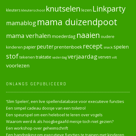
knutselen
Linkparty
lezen
kleuters
kleuterschool
mama duizendpoot
mamablog
naaien
mama verhalen
moederdag
oudere
recept
peuter
spelen
prentenboek
papier
kinderen
snack
stof
verjaardag
verven
tekenen
traktatie
vilt
vaderdag
voorlezen
ONLANGS GEPUBLICEERD
‘Slim Spelen’, een live spellendatabase voor executieve functies
Een simpel cadeau doosje van een toiletrol
Een speurspel om een heleboel te leren over vogels
Waarom werd ik als hoogbegaafd meisje toch niet gezien?
Een workshop over geheimschrift
Een handreiking om executieve functies te trainen met kinderen