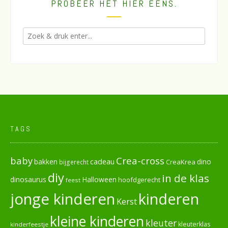
PROBEER HET HIER EENS.
TAGS
baby
Crea-cross
cadeau
dino
bakken
CreaKrea
bijgerecht
diy
in de klas
dinosaurus
Halloween
hoofdgerecht
feest
jonge kinderen
kinderen
Kerst
kleine kinderen
kleuter
kleuterklas
kinderfeestje