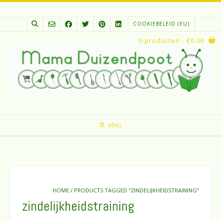
Spring
naar
COOKIEBELEID (EU)
inhoud
0 producten
- €0.00
MENU
HOME
/ PRODUCTS TAGGED “ZINDELIJKHEIDSTRAINING”
zindelijkheidstraining