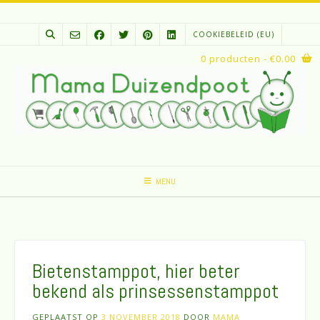
Spring
naar
COOKIEBELEID (EU)
inhoud
0 producten
- €0.00
MENU
Bietenstamppot, hier beter
bekend als prinsessenstamppot
GEPLAATST OP
3 NOVEMBER 2018
DOOR
MAMA