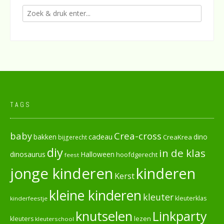
TAGS
baby
Crea-cross
cadeau
dino
bakken
CreaKrea
bijgerecht
diy
in de klas
dinosaurus
Halloween
hoofdgerecht
feest
jonge kinderen
kinderen
Kerst
kleine kinderen
kleuter
kleuterklas
kinderfeestje
knutselen
Linkparty
lezen
kleuters
kleuterschool