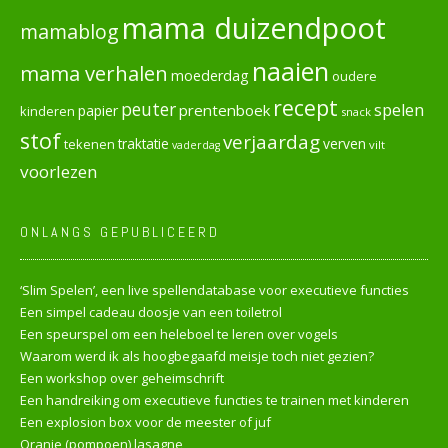
mama duizendpoot
mamablog
naaien
mama verhalen
moederdag
oudere
recept
peuter
spelen
prentenboek
papier
kinderen
snack
stof
verjaardag
verven
tekenen
traktatie
vilt
vaderdag
voorlezen
ONLANGS GEPUBLICEERD
‘Slim Spelen’, een live spellendatabase voor executieve functies
Een simpel cadeau doosje van een toiletrol
Een speurspel om een heleboel te leren over vogels
Waarom werd ik als hoogbegaafd meisje toch niet gezien?
Een workshop over geheimschrift
Een handreiking om executieve functies te trainen met kinderen
Een explosion box voor de meester of juf
Oranje (pompoen) lasagne