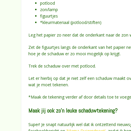
potlood
zon/lamp
figuurtjes
*kleurmateriaal (potlood/stiften)
Leg het papier zo neer dat de onderkant naar de zon w
Zet de figuurtjes langs de onderkant van het papier ne
hoe je de schaduw er zo mooi mogelijk op krijgt.
Trek de schaduw over met potlood.
Let er hierbij op dat je niet zelf een schaduw maakt 
wat je moet tekenen.
*Maak de tekening verder af door details toe te voeg
Maak jij ook zo’n leuke schaduwtekening?
Super! Je snapt natuurlijk wel dat ik ontzettend nieuw
facebookbericht op
‘Mama Duizendpoot’
, zodat ik h