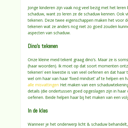
Jonge kinderen zijn vaak nog veel bezig met het lere
schaduw, want zo leren ze de schaduw kennen. Ook vin
tekenen. Deze twee eigenschappen maken het voor de
tekenen wat ze anders nog niet zo goed zouden kunnen 
aspecten van schaduw.
Dino’s tekenen
Onze kleine meid tekent graag dino’s. Maar ze is soms
(haar woorden). Ik moet op dat soort momenten ontze
tekenen’ een kwestie is van veel oefenen en dat haar te
wel om haar van haar ‘fixed mindset’ af te helpen en h
alle misvattingen
Het maken van een schaduwtekening h
details (die ondertussen goed opgeslagen zijn in haar
oefenen. Beide helpen haar bij het maken van een vol
In de klas
Wanneer je het onderwerp licht & schaduw behandelt, 