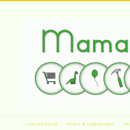
Spring
naar
inhoud
Lees beleving
Dino’s & regenbogen
Ho