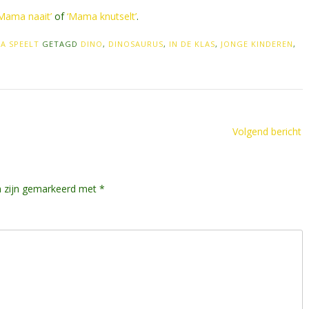
Mama naait’
of
‘Mama knutselt’
.
A SPEELT
GETAGD
DINO
,
DINOSAURUS
,
IN DE KLAS
,
JONGE KINDEREN
,
Volgend bericht
n zijn gemarkeerd met
*