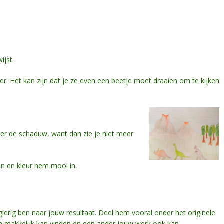
ijst.
er. Het kan zijn dat je ze even een beetje moet draaien om te kijken
over de schaduw, want dan zie je niet meer
en en kleur hem mooi in.
sgierig ben naar jouw resultaat. Deel hem vooral onder het originele
em makkelijk kan vinden en een ander jouw werk ook kan