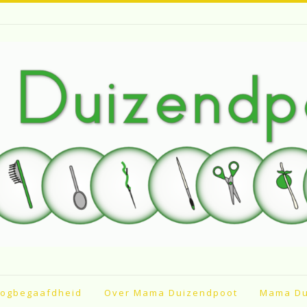
ogbegaafdheid
Over Mama Duizendpoot
Mama Du