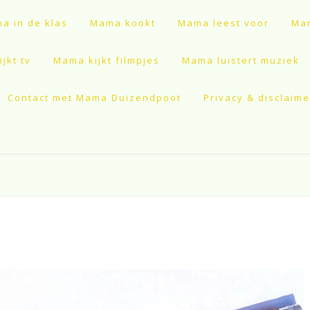
a in de klas
Mama kookt
Mama leest voor
Mam
jkt tv
Mama kijkt filmpjes
Mama luistert muziek
Contact met Mama Duizendpoot
Privacy & disclaime