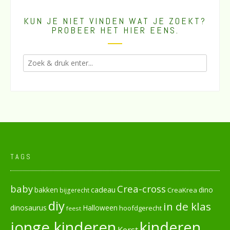
KUN JE NIET VINDEN WAT JE ZOEKT?
PROBEER HET HIER EENS.
TAGS
baby
Crea-cross
cadeau
dino
bakken
CreaKrea
bijgerecht
diy
in de klas
dinosaurus
Halloween
hoofdgerecht
feest
jonge kinderen
kinderen
Kerst