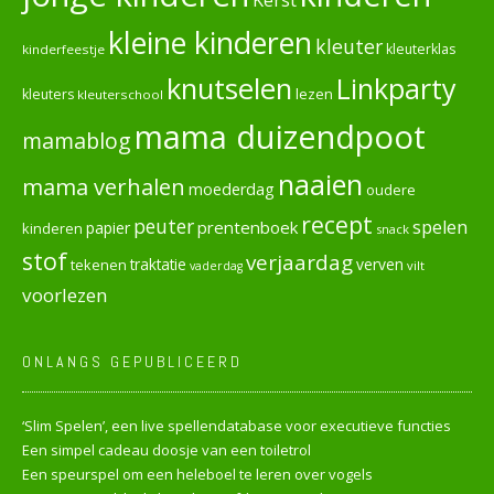
kleine kinderen
kleuter
kleuterklas
kinderfeestje
knutselen
Linkparty
lezen
kleuters
kleuterschool
mama duizendpoot
mamablog
naaien
mama verhalen
moederdag
oudere
recept
peuter
spelen
prentenboek
papier
kinderen
snack
stof
verjaardag
verven
tekenen
traktatie
vilt
vaderdag
voorlezen
ONLANGS GEPUBLICEERD
‘Slim Spelen’, een live spellendatabase voor executieve functies
Een simpel cadeau doosje van een toiletrol
Een speurspel om een heleboel te leren over vogels