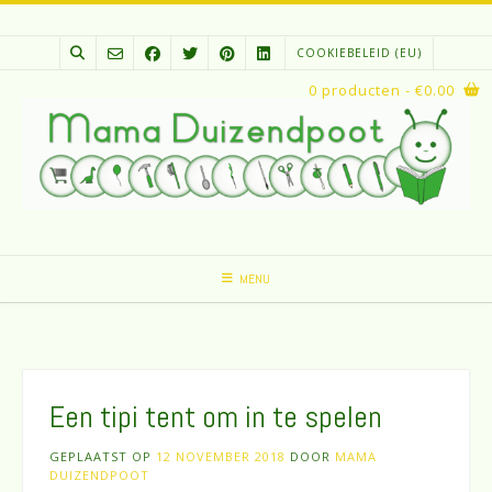
Spring
naar
COOKIEBELEID (EU)
inhoud
0 producten
- €0.00
MENU
Een tipi tent om in te spelen
GEPLAATST OP
12 NOVEMBER 2018
DOOR
MAMA
DUIZENDPOOT