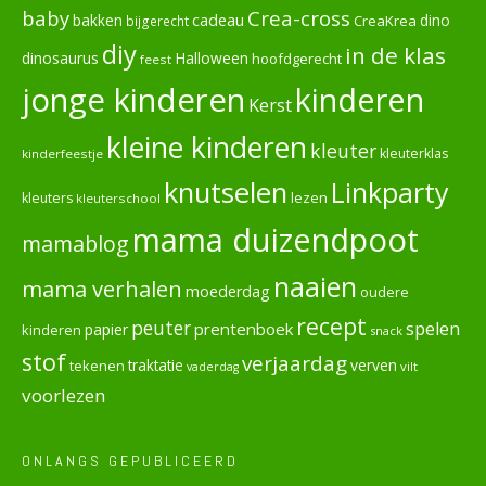
baby
Crea-cross
cadeau
dino
bakken
CreaKrea
bijgerecht
diy
in de klas
dinosaurus
Halloween
hoofdgerecht
feest
jonge kinderen
kinderen
Kerst
kleine kinderen
kleuter
kleuterklas
kinderfeestje
knutselen
Linkparty
lezen
kleuters
kleuterschool
mama duizendpoot
mamablog
naaien
mama verhalen
moederdag
oudere
recept
peuter
spelen
prentenboek
papier
kinderen
snack
stof
verjaardag
verven
tekenen
traktatie
vilt
vaderdag
voorlezen
ONLANGS GEPUBLICEERD