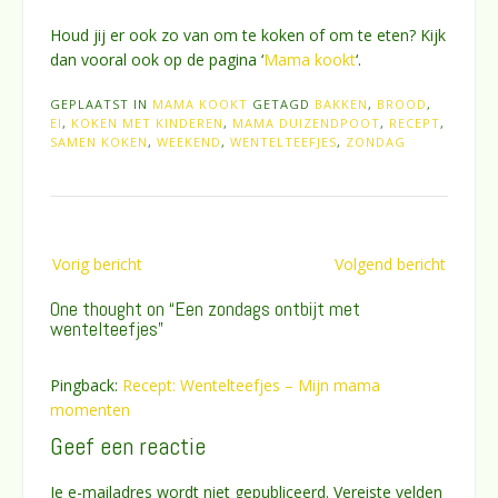
Houd jij er ook zo van om te koken of om te eten? Kijk
dan vooral ook op de pagina ‘
Mama kookt
‘.
GEPLAATST IN
MAMA KOOKT
GETAGD
BAKKEN
,
BROOD
,
EI
,
KOKEN MET KINDEREN
,
MAMA DUIZENDPOOT
,
RECEPT
,
SAMEN KOKEN
,
WEEKEND
,
WENTELTEEFJES
,
ZONDAG
Bericht
Vorig bericht
Volgend bericht
navigatie
One thought on “
Een zondags ontbijt met
wentelteefjes
”
Pingback:
Recept: Wentelteefjes – Mijn mama
momenten
Geef een reactie
Je e-mailadres wordt niet gepubliceerd.
Vereiste velden