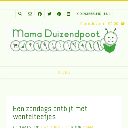
Spring
naar
COOKIEBELEID (EU)
inhoud
0 producten
- €0.00
MENU
Een zondags ontbijt met
wentelteefjes
GEPLAATST OP
3 OKTOBER 2018
DOOR
MAMA