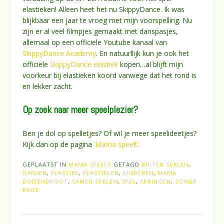
elastieken! Alleen heet het nu SkippyDance. Ik was
blijkbaar een jaar te vroeg met mijn voorspelling. Nu
zijn er al veel filmpjes gemaakt met danspasjes,
allemaal op een officiele Youtube kanaal van
SkippyDance Academy
. En natuurllijk kun je ook het
officiele
SkippyDance elastiek
kopen…al blijft mijn
voorkeur bij elastieken koord vanwege dat het rond is
en lekker zacht.
Op zoek naar meer speelplezier?
Ben je dol op spelletjes? Of wil je meer speelideetjes?
Kijk dan op de pagina
‘Mama speelt’.
GEPLAATST IN
MAMA SPEELT
GETAGD
BUITEN SPELEN
,
DANSEN
,
ELASTIEK
,
ELASTIEKEN
,
KINDEREN
,
MAMA
DUIZENDPOOT
,
SAMEN SPELEN
,
SPEL
,
SPRINGEN
,
ZOMER
RAGE