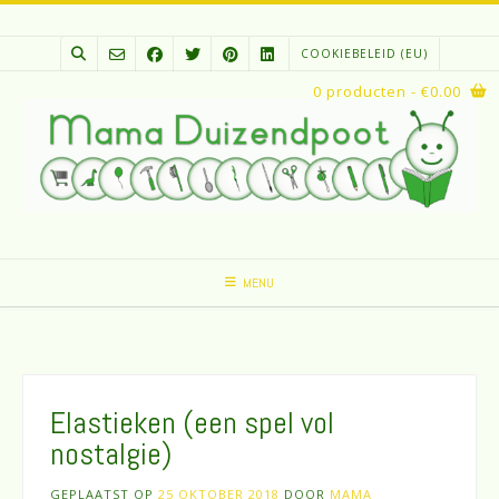
Spring
naar
COOKIEBELEID (EU)
inhoud
0 producten
- €0.00
MENU
Elastieken (een spel vol
nostalgie)
GEPLAATST OP
25 OKTOBER 2018
DOOR
MAMA