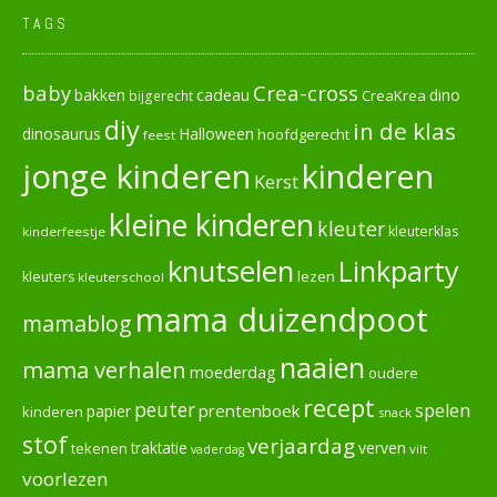
TAGS
baby
Crea-cross
cadeau
dino
bakken
CreaKrea
bijgerecht
diy
in de klas
dinosaurus
Halloween
hoofdgerecht
feest
jonge kinderen
kinderen
Kerst
kleine kinderen
kleuter
kleuterklas
kinderfeestje
knutselen
Linkparty
lezen
kleuters
kleuterschool
mama duizendpoot
mamablog
naaien
mama verhalen
moederdag
oudere
recept
peuter
spelen
prentenboek
papier
kinderen
snack
stof
verjaardag
verven
tekenen
traktatie
vilt
vaderdag
voorlezen