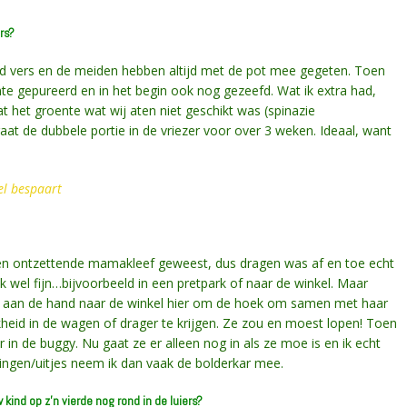
rs?
ltijd vers en de meiden hebben altijd met de pot mee gegeten. Toen
te gepureerd en in het begin ook nog gezeefd. Wat ik extra had,
at het groente wat wij aten niet geschikt was (spinazie
aat de dubbele portie in de vriezer voor over 3 weken. Ideaal, want
el bespaart
al een ontzettende mamakleef geweest, dus dragen was af en toe echt
 wel fijn…bijvoorbeeld in een pretpark of naar de winkel. Maar
haar aan de hand naar de winkel hier om de hoek om samen met haar
eid in de wagen of drager te krijgen. Ze zou en moest lopen! Toen
 in de buggy. Nu gaat ze er alleen nog in als ze moe is en ik echt
ingen/uitjes neem ik dan vaak de bolderkar mee.
w kind op z’n vierde nog rond in de luiers?