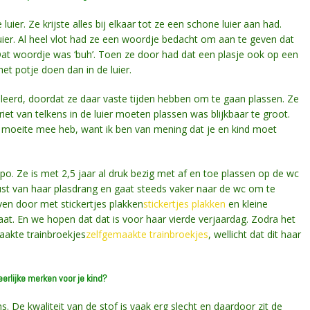
ier. Ze krijste alles bij elkaar tot ze een schone luier aan had.
luier. Al heel vlot had ze een woordje bedacht om aan te geven dat
at woordje was ‘buh’. Toen ze door had dat een plasje ook op een
et potje doen dan in de luier.
geleerd, doordat ze daar vaste tijden hebben om te gaan plassen. Ze
riet van telkens in de luier moeten plassen was blijkbaar te groot.
ds moeite mee heb, want ik ben van mening dat je en kind moet
po. Ze is met 2,5 jaar al druk bezig met af en toe plassen op de wc
ust van haar plasdrang en gaat steeds vaker naar de wc om te
ven door met stickertjes plakken
stickertjes plakken
en kleine
at. En we hopen dat dat is voor haar vierde verjaardag. Zodra het
maakte trainbroekjes
zelfgemaakte trainbroekjes
, wellicht dat dit haar
n eerlijke merken voor je kind?
. De kwaliteit van de stof is vaak erg slecht en daardoor zit de