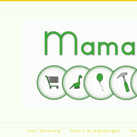
Spring
naar
inhoud
Lees beleving
Dino’s & regenbogen
Ho