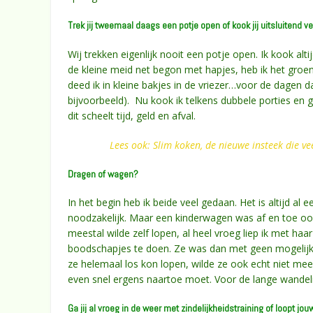
Trek jij tweemaal daags een potje open of kook jij uitsluitend ve
Wij trekken eigenlijk nooit een potje open. Ik kook a
de kleine meid net begon met hapjes, heb ik het groen
deed ik in kleine bakjes in de vriezer…voor de dagen d
bijvoorbeeld). Nu kook ik telkens dubbele porties en g
dit scheelt tijd, geld en afval.
Lees ook: Slim koken, de nieuwe insteek die ve
Dragen of wagen?
In het begin heb ik beide veel gedaan. Het is altijd 
noodzakelijk. Maar een kinderwagen was af en toe ook
meestal wilde zelf lopen, al heel vroeg liep ik met 
boodschapjes te doen. Ze was dan met geen mogelijkh
ze helemaal los kon lopen, wilde ze ook echt niet meer
even snel ergens naartoe moet. Voor de lange wandel
Ga jij al vroeg in de weer met zindelijkheidstraining of loopt jou