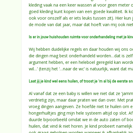
kleding vaak na een keer wassen al voor geen meter of 
goed kleding kunt kopen van een goede kwaliteit. Ik k
ook voor onszelf als er iets leuks tussen zit). Hier kun
de mode van dat jaar, maar dat hoeft van mij ook niet. 
Is er in jouw huishouden ruimte voor onderhandeling met je kind
Wij hebben duidelijke regels en daar houden wij ons 
die dingen mag best onderhandeld worden…dat is zelf
argument hebben, er een heleboel geregeld kan worden.
wil…’ (tenzij het ‘…naar de wc’ is natuurlijk, want dat 
Laat jij je kind wel eens huilen, of troost je ‘m al bij de eerste sn
Al vanaf dat ze een baby is willen we niet dat ze ‘jam
verdrietig zijn, maar daar praten we dan over. Met pra
vroeg dingen aangeven. Ze hoefde niet te huilen om e
hongerhuiltjes ging mijn hele systeem altijd op slot. 
duurde bijvoorbeeld omdat we in de auto zaten of b
huilen, dat vind ik niet horen. Je kind probeert namelijk
ook graag geholpen worden wanneer ik afhankelijk zou