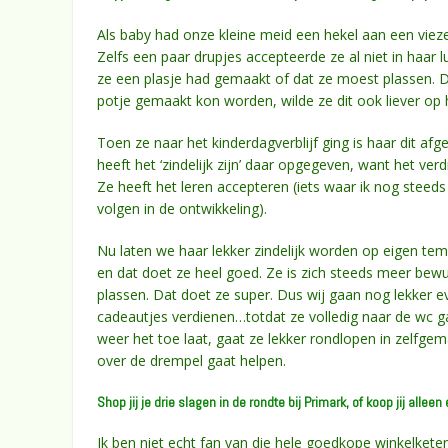
Als baby had onze kleine meid een hekel aan een vieze lu
Zelfs een paar drupjes accepteerde ze al niet in haar 
ze een plasje had gemaakt of dat ze moest plassen. D
potje gemaakt kon worden, wilde ze dit ook liever op h
Toen ze naar het kinderdagverblijf ging is haar dit af
heeft het ‘zindelijk zijn’ daar opgegeven, want het verd
Ze heeft het leren accepteren (iets waar ik nog stee
volgen in de ontwikkeling).
Nu laten we haar lekker zindelijk worden op eigen tem
en dat doet ze heel goed. Ze is zich steeds meer bew
plassen. Dat doet ze super. Dus wij gaan nog lekker e
cadeautjes verdienen…totdat ze volledig naar de wc ga
weer het toe laat, gaat ze lekker rondlopen in zelfge
over de drempel gaat helpen.
Shop jij je drie slagen in de rondte bij Primark, of koop jij allee
Ik ben niet echt fan van die hele goedkope winkelketens