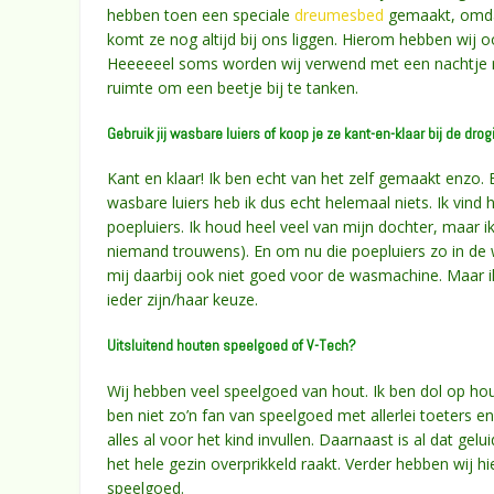
hebben toen een speciale
dreumesbed
gemaakt, omdat
komt ze nog altijd bij ons liggen. Hierom hebben wij o
Heeeeeel soms worden wij verwend met een nachtje ruim
ruimte om een beetje bij te tanken.
Gebruik jij wasbare luiers of koop je ze kant-en-klaar bij de dro
Kant en klaar! Ik ben echt van het zelf gemaakt enzo. 
wasbare luiers heb ik dus echt helemaal niets. Ik vind
poepluiers. Ik houd heel veel van mijn dochter, maar ik 
niemand trouwens). En om nu die poepluiers zo in de wa
mij daarbij ook niet goed voor de wasmachine. Maar i
ieder zijn/haar keuze.
Uitsluitend houten speelgoed of V-Tech?
Wij hebben veel speelgoed van hout. Ik ben dol op ho
ben niet zo’n fan van speelgoed met allerlei toeters e
alles al voor het kind invullen. Daarnaast is al dat ge
het hele gezin overprikkeld raakt. Verder hebben wij h
speelgoed.