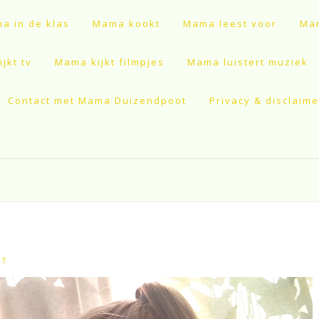
a in de klas
Mama kookt
Mama leest voor
Mam
jkt tv
Mama kijkt filmpjes
Mama luistert muziek
Contact met Mama Duizendpoot
Privacy & disclaime
OT