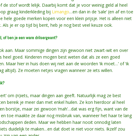
de stof wordt lelijk. Daarbij komt dat je voor weinig geld al heel
oop graag kinderkleding bij
Limango
…en dan in de ‘sale’ (en af en toe
 je hele goede merken kopen voor een klein prijsje. Het is alleen niet
Als je er op tijd bij bent, heb je nog best veel keuze ook.
, of ben je een ware drilsergeant?
ook aan. Maar sommige dingen zijn gewoon niet zwart-wit en over
s heel goed. Kinderen mogen best weten dat als ze een goed
 Maar hier in huis doen wij niet aan de woorden ‘ik moet…’ of ‘ik
mag altijd). Ze moeten netjes vragen wanneer ze iets willen.
ik?
mert’ om (n)iets, maar dingen aan geeft. Natuurlijk mag ze best
ten bereik je meer dan met enkel huilen. Ze kon hierdoor al heel
en borstje, maar zei gewoon ‘mah’…dat was erg fijn, want van de
Af en toe maakte ze daar nog misbruik van, wanneer het haar te lang
oodschappen deden. Maar we hebben haar nooit onnodig laten
 iets duidelijk te maken…en dat doet ie niet voor niets. Ikzelf zou
 zijn van een ander.