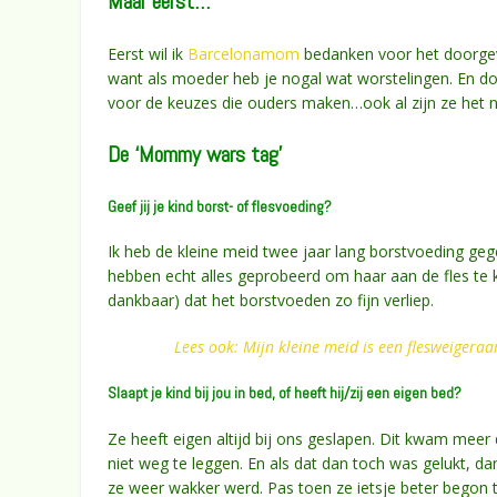
Maar eerst…
Eerst wil ik
Barcelonamom
bedanken voor het doorgeve
want als moeder heb je nogal wat worstelingen. En do
voor de keuzes die ouders maken…ook al zijn ze het n
De ‘Mommy wars tag’
Geef jij je kind borst- of flesvoeding?
Ik heb de kleine meid twee jaar lang borstvoeding geg
hebben echt alles geprobeerd om haar aan de fles te k
dankbaar) dat het borstvoeden zo fijn verliep.
Lees ook: Mijn kleine meid is een flesweigeraa
Slaapt je kind bij jou in bed, of heeft hij/zij een eigen bed?
Ze heeft eigen altijd bij ons geslapen. Dit kwam meer
niet weg te leggen. En als dat dan toch was gelukt, da
ze weer wakker werd. Pas toen ze ietsje beter begon t