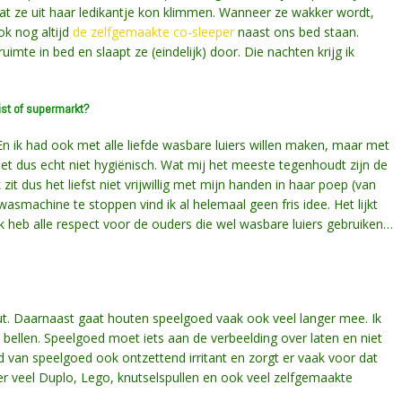
 ze uit haar ledikantje kon klimmen. Wanneer ze wakker wordt,
ok nog altijd
de zelfgemaakte co-sleeper
naast ons bed staan.
te in bed en slaapt ze (eindelijk) door. Die nachten krijg ik
gist of supermarkt?
En ik had ook met alle liefde wasbare luiers willen maken, maar met
 het dus echt niet hygiënisch. Wat mij het meeste tegenhoudt zijn de
zit dus het liefst niet vrijwillig met mijn handen in haar poep (van
smachine te stoppen vind ik al helemaal geen fris idee. Het lijkt
k heb alle respect voor de ouders die wel wasbare luiers gebruiken…
ut. Daarnaast gaat houten speelgoed vaak ook veel langer mee. Ik
n bellen. Speelgoed moet iets aan de verbeelding over laten en niet
luid van speelgoed ook ontzettend irritant en zorgt er vaak voor dat
ier veel Duplo, Lego, knutselspullen en ook veel zelfgemaakte