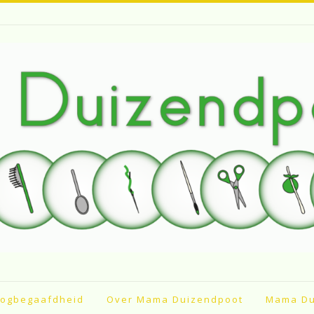
ogbegaafdheid
Over Mama Duizendpoot
Mama Du