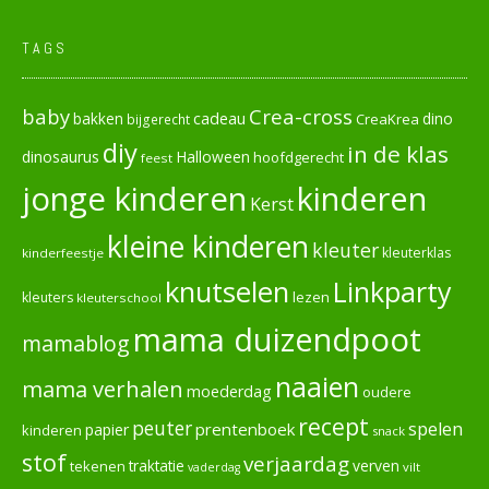
TAGS
baby
Crea-cross
cadeau
dino
bakken
CreaKrea
bijgerecht
diy
in de klas
dinosaurus
Halloween
hoofdgerecht
feest
jonge kinderen
kinderen
Kerst
kleine kinderen
kleuter
kleuterklas
kinderfeestje
knutselen
Linkparty
lezen
kleuters
kleuterschool
mama duizendpoot
mamablog
naaien
mama verhalen
moederdag
oudere
recept
peuter
spelen
prentenboek
papier
kinderen
snack
stof
verjaardag
verven
tekenen
traktatie
vilt
vaderdag