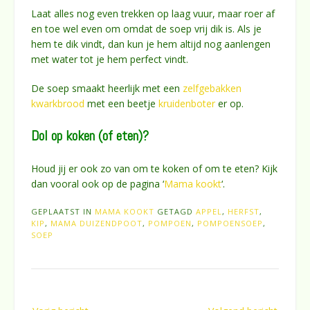
Laat alles nog even trekken op laag vuur, maar roer af
en toe wel even om omdat de soep vrij dik is. Als je
hem te dik vindt, dan kun je hem altijd nog aanlengen
met water tot je hem perfect vindt.
De soep smaakt heerlijk met een
zelfgebakken
kwarkbrood
met een beetje
kruidenboter
er op.
Dol op koken (of eten)?
Houd jij er ook zo van om te koken of om te eten? Kijk
dan vooral ook op de pagina ‘
Mama kookt
‘.
GEPLAATST IN
MAMA KOOKT
GETAGD
APPEL
,
HERFST
,
KIP
,
MAMA DUIZENDPOOT
,
POMPOEN
,
POMPOENSOEP
,
SOEP
Bericht