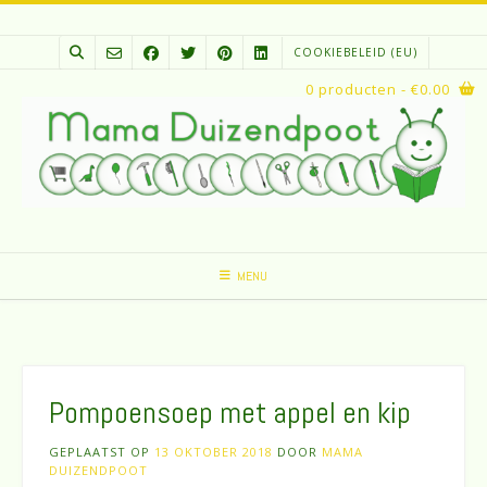
Spring
naar
COOKIEBELEID (EU)
inhoud
0 producten
- €0.00
MENU
Pompoensoep met appel en kip
GEPLAATST OP
13 OKTOBER 2018
DOOR
MAMA
DUIZENDPOOT