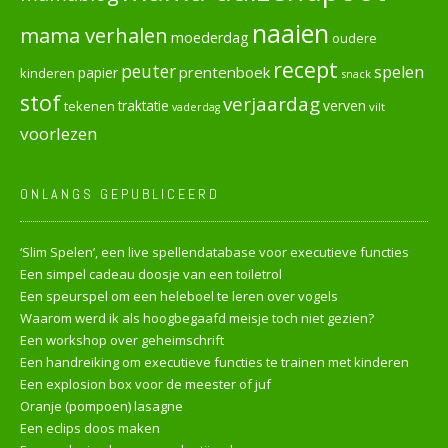
naaien
mama verhalen
moederdag
oudere
recept
peuter
spelen
prentenboek
papier
kinderen
snack
stof
verjaardag
verven
tekenen
traktatie
vilt
vaderdag
voorlezen
ONLANGS GEPUBLICEERD
‘Slim Spelen’, een live spellendatabase voor executieve functies
Een simpel cadeau doosje van een toiletrol
Een speurspel om een heleboel te leren over vogels
Waarom werd ik als hoogbegaafd meisje toch niet gezien?
Een workshop over geheimschrift
Een handreiking om executieve functies te trainen met kinderen
Een explosion box voor de meester of juf
Oranje (pompoen) lasagne
Een eclips doos maken