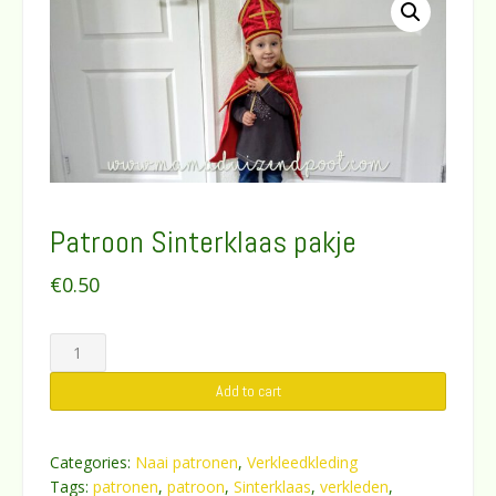
Patroon Sinterklaas pakje
€
0.50
Patroon
Sinterklaas
Add to cart
pakje
quantity
Categories:
Naai patronen
,
Verkleedkleding
Tags:
patronen
,
patroon
,
Sinterklaas
,
verkleden
,