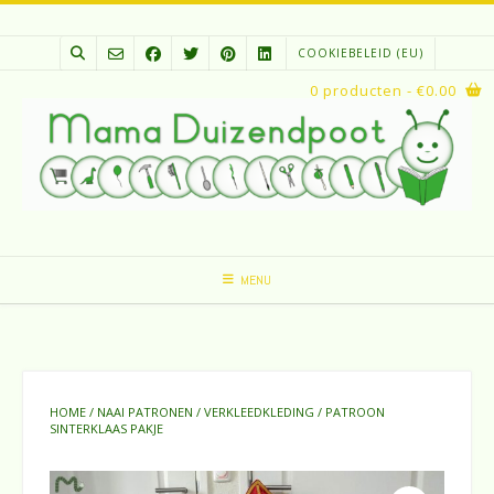
Spring
naar
COOKIEBELEID (EU)
inhoud
0 producten
- €0.00
MENU
HOME
/
NAAI PATRONEN
/
VERKLEEDKLEDING
/ PATROON
SINTERKLAAS PAKJE