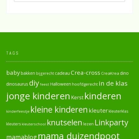
TAGS
baby
Crea-cross
cadeau
dino
bakken
CreaKrea
bijgerecht
diy
in de klas
dinosaurus
Halloween
hoofdgerecht
feest
jonge kinderen
kinderen
Kerst
kleine kinderen
kleuter
kleuterklas
kinderfeestje
knutselen
Linkparty
lezen
kleuters
kleuterschool
mama duizendpoot
mamablog