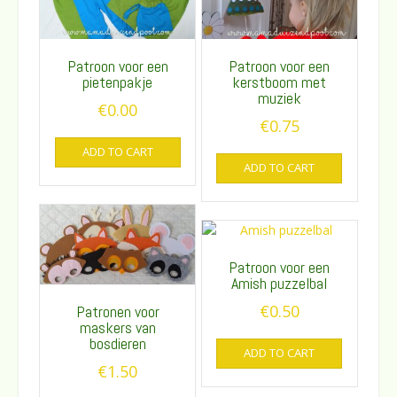
Patroon voor een
Patroon voor een
kerstboom met
pietenpakje
muziek
€
0.00
€
0.75
ADD TO CART
ADD TO CART
Patroon voor een
Amish puzzelbal
€
0.50
Patronen voor
maskers van
bosdieren
ADD TO CART
€
1.50