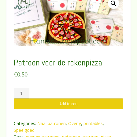
Patroon voor de rekenpizza
€
0.50
Patroon
voor
Add to cart
de
rekenpizza
quantity
Categories:
Naai patronen
,
Overig
,
printables
,
Speelgoed
Tags:
overige patronen
,
patronen
,
patroon
,
pizza
,