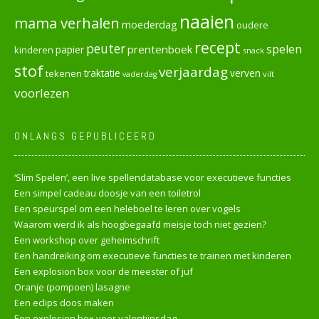
naaien
mama verhalen
moederdag
oudere
recept
peuter
spelen
prentenboek
papier
kinderen
snack
stof
verjaardag
verven
tekenen
traktatie
vilt
vaderdag
voorlezen
ONLANGS GEPUBLICEERD
‘Slim Spelen’, een live spellendatabase voor executieve functies
Een simpel cadeau doosje van een toiletrol
Een speurspel om een heleboel te leren over vogels
Waarom werd ik als hoogbegaafd meisje toch niet gezien?
Een workshop over geheimschrift
Een handreiking om executieve functies te trainen met kinderen
Een explosion box voor de meester of juf
Oranje (pompoen) lasagne
Een eclips doos maken
Een explosion box voor valentijnsdag