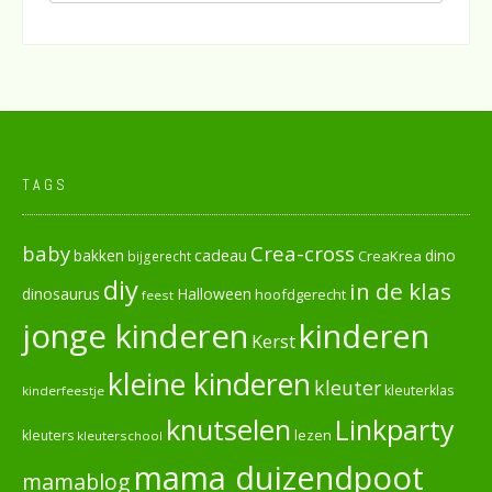
TAGS
baby
Crea-cross
cadeau
dino
bakken
CreaKrea
bijgerecht
diy
in de klas
dinosaurus
Halloween
hoofdgerecht
feest
jonge kinderen
kinderen
Kerst
kleine kinderen
kleuter
kleuterklas
kinderfeestje
knutselen
Linkparty
lezen
kleuters
kleuterschool
mama duizendpoot
mamablog