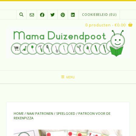
Spring
naar
COOKIEBELEID (EU)
inhoud
0 producten
- €0.00
MENU
HOME
/
NAAI PATRONEN
/
SPEELGOED
/ PATROON VOOR DE
REKENPIZZA