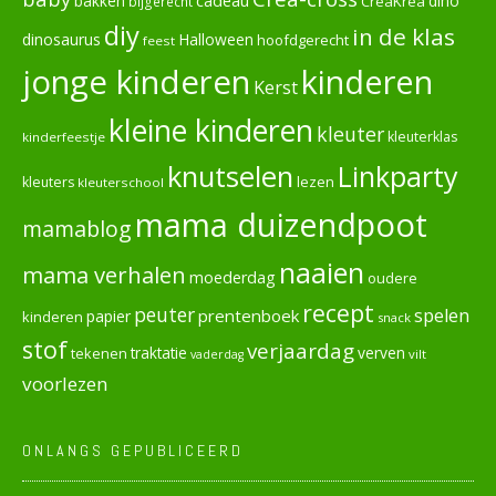
cadeau
dino
bakken
CreaKrea
bijgerecht
diy
in de klas
dinosaurus
Halloween
hoofdgerecht
feest
jonge kinderen
kinderen
Kerst
kleine kinderen
kleuter
kleuterklas
kinderfeestje
knutselen
Linkparty
lezen
kleuters
kleuterschool
mama duizendpoot
mamablog
naaien
mama verhalen
moederdag
oudere
recept
peuter
spelen
prentenboek
papier
kinderen
snack
stof
verjaardag
verven
tekenen
traktatie
vilt
vaderdag
voorlezen
ONLANGS GEPUBLICEERD