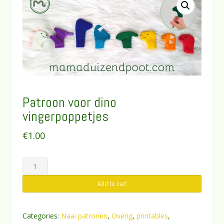
Patroon voor dino
vingerpoppetjes
€
1.00
Patroon
voor
Add to cart
dino
vingerpoppetjes
quantity
Categories:
Naai patronen
,
Overig
,
printables
,