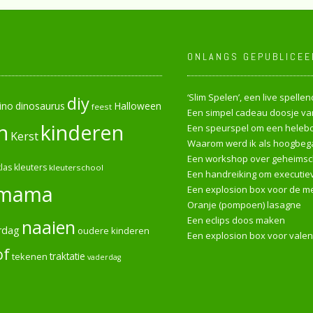
ONLANGS GEPUBLICEE
‘Slim Spelen’, een live spell
diy
ino
dinosaurus
Halloween
feest
Een simpel cadeau doosje van
n
kinderen
Een speurspel om een heleboe
Kerst
Waarom werd ik als hoogbega
Een workshop over geheimsch
las
kleuters
kleuterschool
Een handreiking om executiev
mama
Een explosion box voor de me
Oranje (pompoen) lasagne
Een eclips doos maken
naaien
rdag
oudere kinderen
Een explosion box voor valen
of
tekenen
traktatie
vaderdag