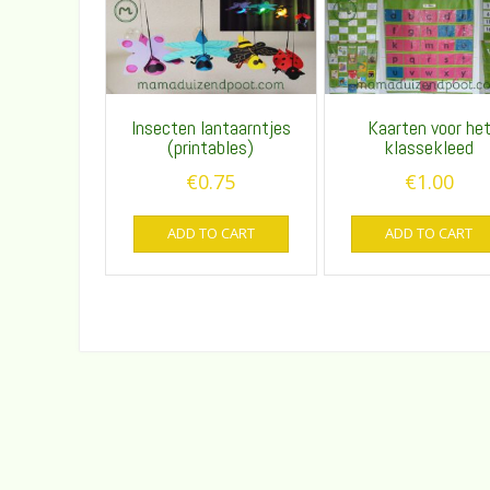
Insecten lantaarntjes
Kaarten voor he
(printables)
klassekleed
€
0.75
€
1.00
ADD TO CART
ADD TO CART