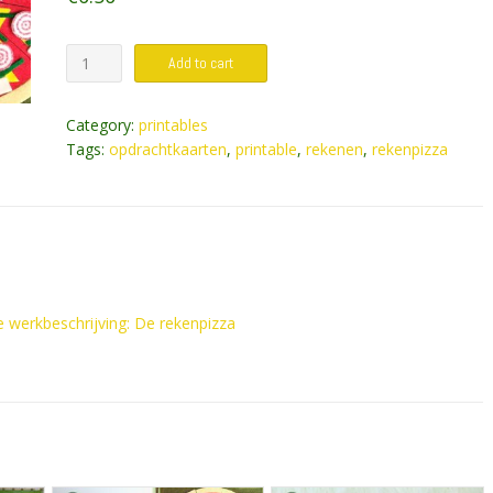
Rekenpizza
Add to cart
opdrachten
-
Category:
printables
van
Tags:
opdrachtkaarten
,
printable
,
rekenen
,
rekenpizza
hele
pizza
naar
punt
quantity
e werkbeschrijving: De rekenpizza