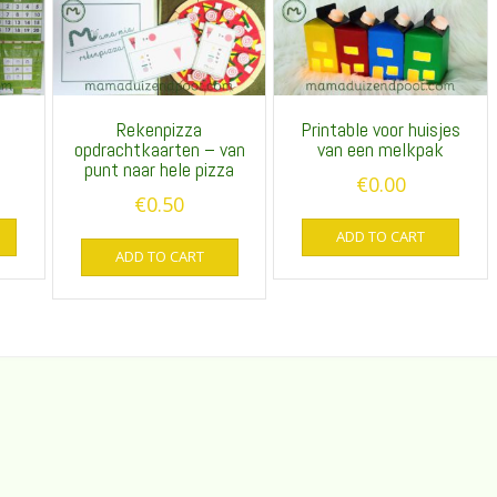
t
Rekenpizza
Printable voor huisjes
opdrachtkaarten – van
van een melkpak
punt naar hele pizza
€
0.00
€
0.50
ADD TO CART
ADD TO CART