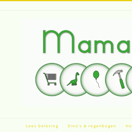
Spring
naar
inhoud
Lees beleving
Dino’s & regenbogen
Ho