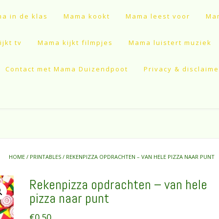
a in de klas
Mama kookt
Mama leest voor
Mam
jkt tv
Mama kijkt filmpjes
Mama luistert muziek
Contact met Mama Duizendpoot
Privacy & disclaime
HOME
/
PRINTABLES
/ REKENPIZZA OPDRACHTEN – VAN HELE PIZZA NAAR PUNT
Rekenpizza opdrachten – van hele
pizza naar punt
€
0.50