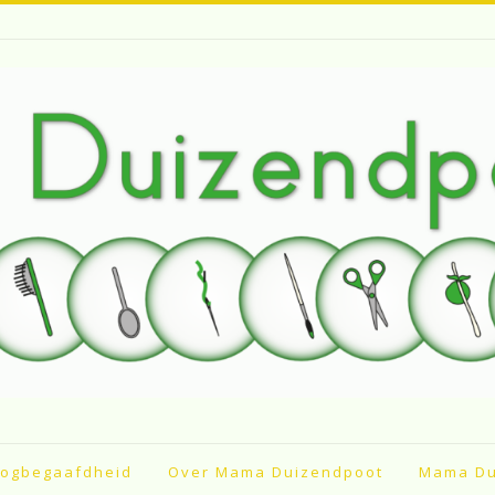
ogbegaafdheid
Over Mama Duizendpoot
Mama Du