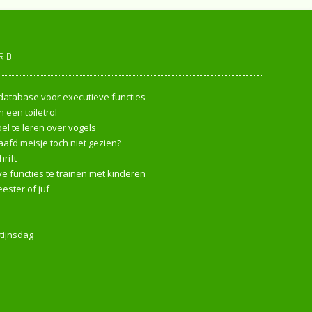
RD
endatabase voor executieve functies
 een toiletrol
l te leren over vogels
afd meisje toch niet gezien?
rift
e functies te trainen met kinderen
ester of juf
tijnsdag