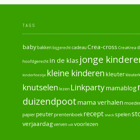
TAGS
baby
Crea-cross
cadeau
d
bakken
CreaKrea
bijgerecht
jonge kindere
in de klas
hoofdgerecht
kleine kinderen
kleuter
kleuterk
kinderfeestje
knutselen
Linkparty
mamablog
lezen
duizendpoot
mama verhalen
moede
recept
st
peuter
spelen
prentenboek
papier
snack
verjaardag
voorlezen
verven
vilt