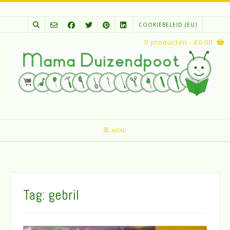
Spring
naar
COOKIEBELEID (EU)
inhoud
0 producten
- €0.00
MENU
Tag:
gebril