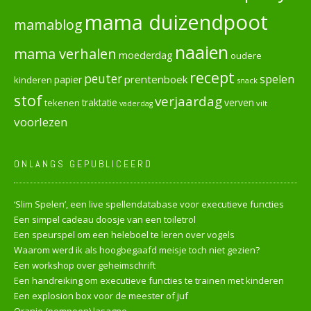
mama duizendpoot
mamablog
naaien
mama verhalen
moederdag
oudere
recept
peuter
spelen
prentenboek
papier
kinderen
snack
stof
verjaardag
verven
tekenen
traktatie
vilt
vaderdag
voorlezen
ONLANGS GEPUBLICEERD
‘Slim Spelen’, een live spellendatabase voor executieve functies
Een simpel cadeau doosje van een toiletrol
Een speurspel om een heleboel te leren over vogels
Waarom werd ik als hoogbegaafd meisje toch niet gezien?
Een workshop over geheimschrift
Een handreiking om executieve functies te trainen met kinderen
Een explosion box voor de meester of juf
Oranje (pompoen) lasagne