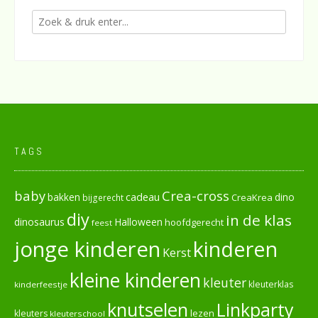
TAGS
baby
Crea-cross
cadeau
dino
bakken
CreaKrea
bijgerecht
diy
in de klas
dinosaurus
Halloween
hoofdgerecht
feest
jonge kinderen
kinderen
Kerst
kleine kinderen
kleuter
kleuterklas
kinderfeestje
knutselen
Linkparty
lezen
kleuters
kleuterschool