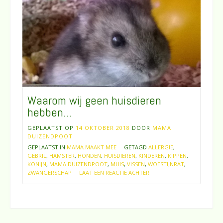
Waarom wij geen huisdieren
hebben…
GEPLAATST OP
14 OKTOBER 2018
DOOR
MAMA
DUIZENDPOOT
GEPLAATST IN
MAMA MAAKT MEE
GETAGD
ALLERGIE
,
GEBRIL
,
HAMSTER
,
HONDEN
,
HUISDIEREN
,
KINDEREN
,
KIPPEN
,
KONIJN
,
MAMA DUIZENDPOOT
,
MUIS
,
VISSEN
,
WOESTIJNRAT
,
ZWANGERSCHAP
LAAT EEN REACTIE ACHTER