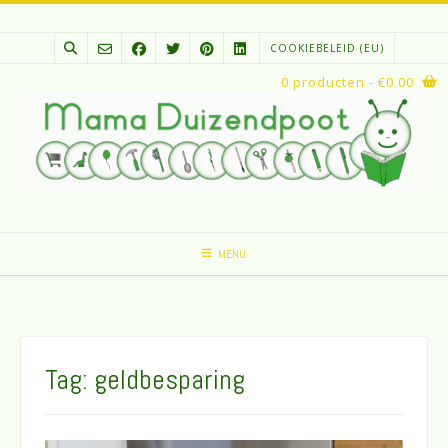
Spring
naar
COOKIEBELEID (EU)
inhoud
0 producten
- €0.00
MENU
Tag:
geldbesparing