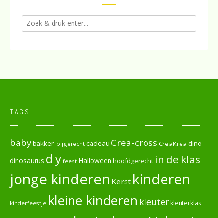
TAGS
baby
Crea-cross
cadeau
dino
bakken
CreaKrea
bijgerecht
diy
in de klas
dinosaurus
Halloween
hoofdgerecht
feest
jonge kinderen
kinderen
Kerst
kleine kinderen
kleuter
kleuterklas
kinderfeestje