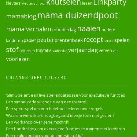
knutselen
Linkparty
lezen
kleuters
kleuterschool
mama duizendpoot
mamablog
naaien
mama verhalen
moederdag
oudere
recept
peuter
spelen
prentenboek
papier
kinderen
snack
stof
verjaardag
verven
tekenen
traktatie
vilt
vaderdag
voorlezen
ONLANGS GEPUBLICEERD
‘Slim Spelen’, een live spellendatabase voor executieve functies
Een simpel cadeau doosje van een toiletrol
Een speurspel om een heleboel te leren over vogels
Waarom werd ik als hoogbegaafd meisje toch niet gezien?
Een workshop over geheimschrift
Een handreiking om executieve functies te trainen met kinderen
Een explosion box voor de meester of juf