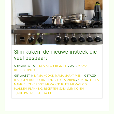
Slim koken, de nieuwe insteek die
veel bespaart
GEPLAATST OP
13 OKTOBER 2018
DOOR
MAMA
DUIZENDPOOT
GEPLAATST IN
MAMA KOOKT
,
MAMA MAAKT MEE
GETAGD
BESPAREN
,
BOODSCHAPPEN
,
GELDBESPARING
,
KOKEN
,
LIJSTJES
,
MAMA DUIZENDPOOT
,
MAMA VERHALEN
,
MAMABLOG
,
PLANNEN
,
PLANNING
,
RECEPTEN
,
SLIM
,
SLIM KOKEN
,
TIJDBESPARING
3 REACTIES