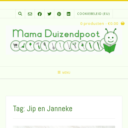
Spring
naar
COOKIEBELEID (EU)
inhoud
0 producten
- €0.00
MENU
Tag:
Jip en Janneke