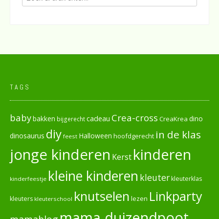
TAGS
baby
Crea-cross
cadeau
dino
bakken
CreaKrea
bijgerecht
diy
in de klas
dinosaurus
Halloween
hoofdgerecht
feest
jonge kinderen
kinderen
Kerst
kleine kinderen
kleuter
kleuterklas
kinderfeestje
knutselen
Linkparty
lezen
kleuters
kleuterschool
mama duizendpoot