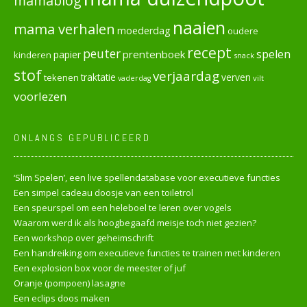
mamablog
naaien
mama verhalen
moederdag
oudere
recept
peuter
spelen
prentenboek
papier
kinderen
snack
stof
verjaardag
verven
tekenen
traktatie
vilt
vaderdag
voorlezen
ONLANGS GEPUBLICEERD
‘Slim Spelen’, een live spellendatabase voor executieve functies
Een simpel cadeau doosje van een toiletrol
Een speurspel om een heleboel te leren over vogels
Waarom werd ik als hoogbegaafd meisje toch niet gezien?
Een workshop over geheimschrift
Een handreiking om executieve functies te trainen met kinderen
Een explosion box voor de meester of juf
Oranje (pompoen) lasagne
Een eclips doos maken