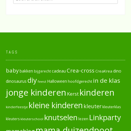
TAGS
baby
Crea-cross
cadeau
dino
bakken
CreaKrea
bijgerecht
diy
in de klas
dinosaurus
Halloween
hoofdgerecht
feest
jonge kinderen
kinderen
Kerst
kleine kinderen
kleuter
kleuterklas
kinderfeestje
knutselen
Linkparty
lezen
kleuters
kleuterschool
mama duizendpoot