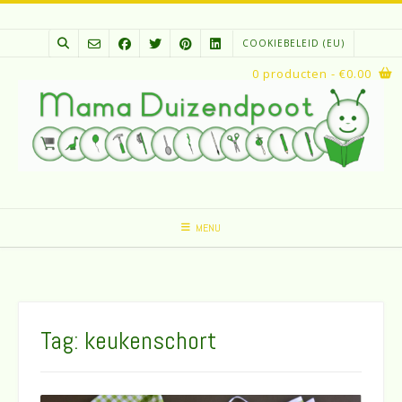
Spring
naar
COOKIEBELEID (EU)
inhoud
0 producten
- €0.00
MENU
Tag:
keukenschort