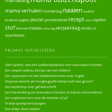
mamablog
naaien
mama verhalen
moederdag
oudere
recept
peuter
spelen
prentenboek
papier
kinderen
snack
stof
verjaardag
verven
tekenen
traktatie
vilt
vaderdag
voorlezen
ONLANGS GEPUBLICEERD
‘Slim Spelen’, een live spellendatabase voor executieve functies
Een simpel cadeau doosje van een toiletrol
Een speurspel om een heleboel te leren over vogels
Waarom werd ik als hoogbegaafd meisje toch niet gezien?
Een workshop over geheimschrift
Een handreiking om executieve functies te trainen met kinderen
Een explosion box voor de meester of juf
Oranje (pompoen) lasagne
Een eclips doos maken