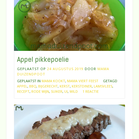
Appel pikkepoelie
GEPLAATST OP
24 AUGUSTUS 2019
DOOR
MAMA
DUIZENDPOOT
GEPLAATST IN
MAMA KOOKT
,
MAMA VIERT FEEST
GETAGD
APPEL
,
BBQ
,
BIJGERECHT
,
KERST
,
KERSTDINER
,
LAMSVLEES
,
RECEPT
,
RODE WIJN
,
SUIKER
,
UI
,
WILD
1 REACTIE