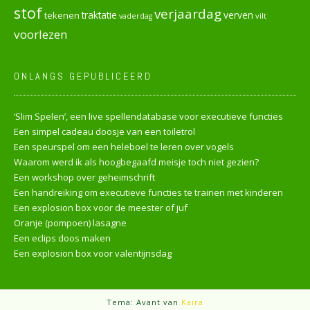
stof
verjaardag
verven
tekenen
traktatie
vilt
vaderdag
voorlezen
ONLANGS GEPUBLICEERD
‘Slim Spelen’, een live spellendatabase voor executieve functies
Een simpel cadeau doosje van een toiletrol
Een speurspel om een heleboel te leren over vogels
Waarom werd ik als hoogbegaafd meisje toch niet gezien?
Een workshop over geheimschrift
Een handreiking om executieve functies te trainen met kinderen
Een explosion box voor de meester of juf
Oranje (pompoen) lasagne
Een eclips doos maken
Een explosion box voor valentijnsdag
Tema: Avant van
Kaira