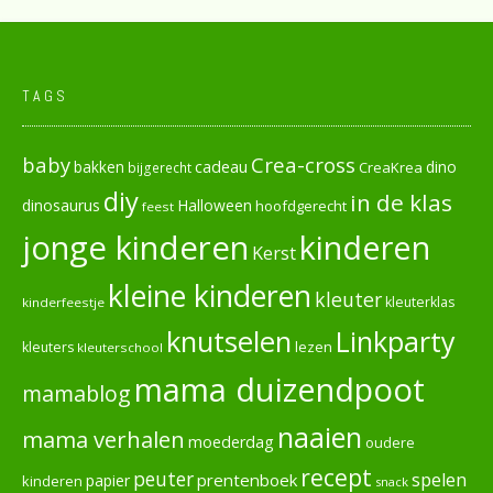
TAGS
baby
Crea-cross
cadeau
dino
bakken
CreaKrea
bijgerecht
diy
in de klas
dinosaurus
Halloween
hoofdgerecht
feest
jonge kinderen
kinderen
Kerst
kleine kinderen
kleuter
kleuterklas
kinderfeestje
knutselen
Linkparty
lezen
kleuters
kleuterschool
mama duizendpoot
mamablog
naaien
mama verhalen
moederdag
oudere
recept
peuter
spelen
prentenboek
papier
kinderen
snack