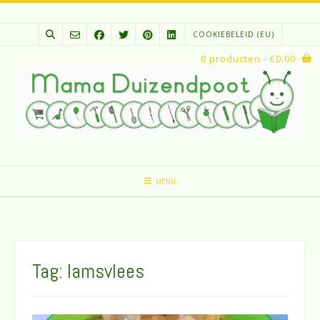
Spring
naar
COOKIEBELEID (EU)
inhoud
0 producten
- €0.00
MENU
Tag:
lamsvlees