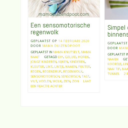
Een sensomotorische
Simpel 
regenwolk
binnen
GEPLAATST OP
14 FEBRUARI 2020
GEPLAATS
DOOR
MAMA DUIZENDPOOT
DOOR
MAM
GEPLAATST IN
MAMA KNUTSELT
,
MAMA
GEPLAATST 
NAAIT
GETAGD
DIY
,
GELUID
,
HOREN
,
NAAIEN
GE
JONGE KINDEREN
,
KIJKEN
,
KINDEREN
,
KOORDJE
,
LIN
KLEUTER
,
LINT
,
LINTJE
,
NAAIEN
,
PEUTER
,
NAAI TIP
,
NAA
REGEN
,
REGENDRUP
,
REGENWOLK
,
TUNNEL
2 
SENSOMOTORISCH
,
SENSORISCH
,
TAST
,
VILT
,
VOELEN
,
WOLK
,
ZIEN
,
ZON
LAAT
EEN REACTIE ACHTER