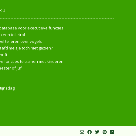
RD
endatabase voor executieve functies
 een toiletrol
l te leren over vogels
afd meisje toch niet gezien?
rift
e functies te trainen met kinderen
ester of juf
tijnsdag