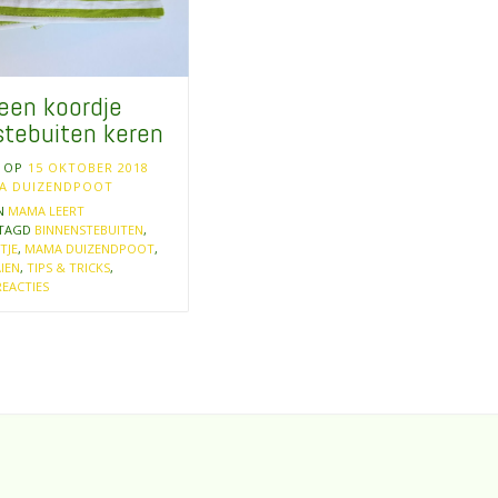
een koordje
stebuiten keren
T OP
15 OKTOBER 2018
A DUIZENDPOOT
IN
MAMA LEERT
TAGD
BINNENSTEBUITEN
,
TJE
,
MAMA DUIZENDPOOT
,
IEN
,
TIPS & TRICKS
,
REACTIES