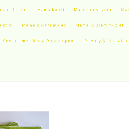
a in de klas
Mama kookt
Mama leest voor
Mam
jkt tv
Mama kijkt filmpjes
Mama luistert muziek
Contact met Mama Duizendpoot
Privacy & disclaime