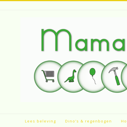
Spring
naar
inhoud
Lees beleving
Dino’s & regenbogen
Ho