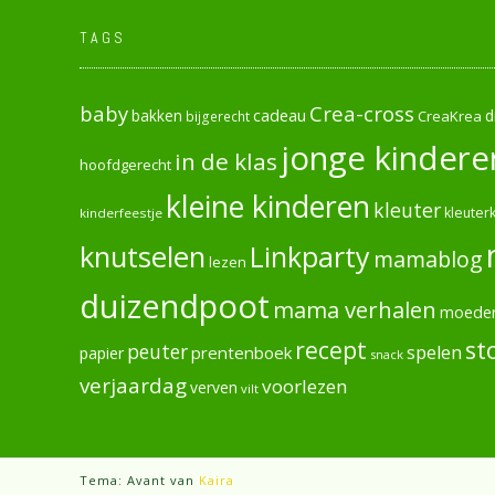
TAGS
baby
Crea-cross
cadeau
d
bakken
CreaKrea
bijgerecht
jonge kindere
in de klas
hoofdgerecht
kleine kinderen
kleuter
kleuterk
kinderfeestje
knutselen
Linkparty
mamablog
lezen
duizendpoot
mama verhalen
moede
recept
st
peuter
spelen
prentenboek
papier
snack
verjaardag
voorlezen
verven
vilt
Tema: Avant van
Kaira