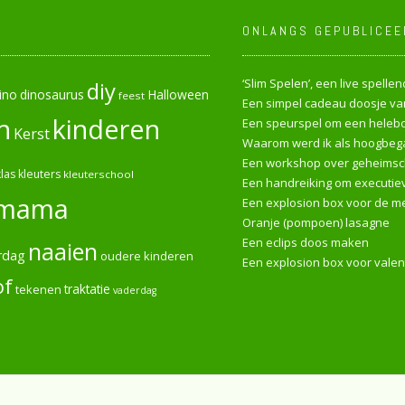
ONLANGS GEPUBLICEE
‘Slim Spelen’, een live spell
diy
ino
dinosaurus
Halloween
feest
Een simpel cadeau doosje van
n
kinderen
Een speurspel om een heleboe
Kerst
Waarom werd ik als hoogbega
Een workshop over geheimsch
las
kleuters
kleuterschool
Een handreiking om executiev
mama
Een explosion box voor de me
Oranje (pompoen) lasagne
Een eclips doos maken
naaien
rdag
oudere kinderen
Een explosion box voor valen
of
tekenen
traktatie
vaderdag