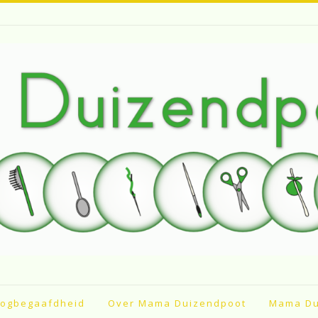
ogbegaafdheid
Over Mama Duizendpoot
Mama Du