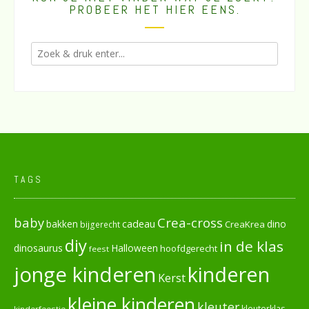
PROBEER HET HIER EENS.
TAGS
baby
Crea-cross
cadeau
dino
bakken
CreaKrea
bijgerecht
diy
in de klas
dinosaurus
Halloween
hoofdgerecht
feest
jonge kinderen
kinderen
Kerst
kleine kinderen
kleuter
kleuterklas
kinderfeestje