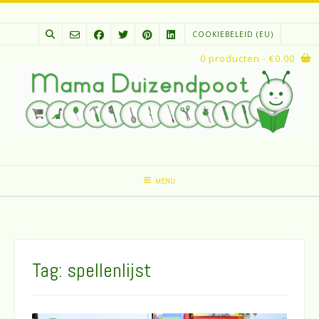
Spring
naar
COOKIEBELEID (EU)
inhoud
0 producten
- €0.00
MENU
Tag:
spellenlijst