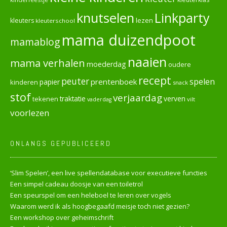
knutselen
Linkparty
lezen
kleuters
kleuterschool
mama duizendpoot
mamablog
naaien
mama verhalen
moederdag
oudere
recept
peuter
spelen
prentenboek
papier
kinderen
snack
stof
verjaardag
verven
tekenen
traktatie
vilt
vaderdag
voorlezen
ONLANGS GEPUBLICEERD
‘Slim Spelen’, een live spellendatabase voor executieve functies
Een simpel cadeau doosje van een toiletrol
Een speurspel om een heleboel te leren over vogels
Waarom werd ik als hoogbegaafd meisje toch niet gezien?
Een workshop over geheimschrift