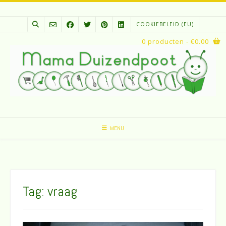
Spring
naar
COOKIEBELEID (EU)
inhoud
0 producten
- €0.00
MENU
Tag:
vraag