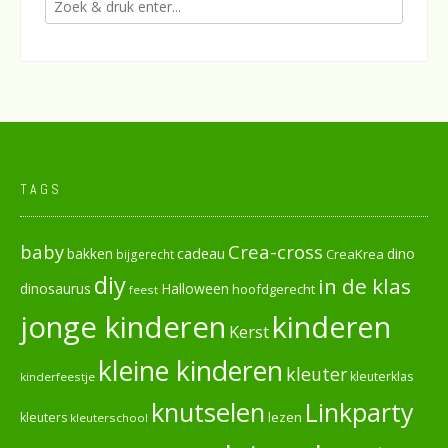
TAGS
baby
Crea-cross
cadeau
dino
bakken
CreaKrea
bijgerecht
diy
in de klas
dinosaurus
Halloween
hoofdgerecht
feest
jonge kinderen
kinderen
Kerst
kleine kinderen
kleuter
kleuterklas
kinderfeestje
knutselen
Linkparty
lezen
kleuters
kleuterschool