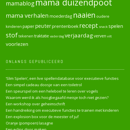
mama duizendpoot
mamablog
naaien
mama verhalen
moederdag
oudere
recept
peuter
spelen
prentenboek
papier
kinderen
snack
stof
verjaardag
verven
tekenen
traktatie
vilt
vaderdag
voorlezen
ONLANGS GEPUBLICEERD
‘Slim Spelen’, een live spellendatabase voor executieve functies
Een simpel cadeau doosje van een toiletrol
Een speurspel om een heleboel te leren over vogels
Waarom werd ik als hoogbegaafd meisje toch niet gezien?
Een workshop over geheimschrift
Een handreiking om executieve functies te trainen met kinderen
Een explosion box voor de meester of juf
Oranje (pompoen) lasagne
Een eclips doos maken