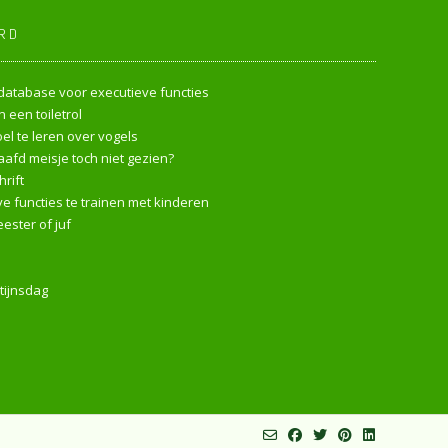
RD
endatabase voor executieve functies
 een toiletrol
l te leren over vogels
afd meisje toch niet gezien?
rift
e functies te trainen met kinderen
ester of juf
tijnsdag