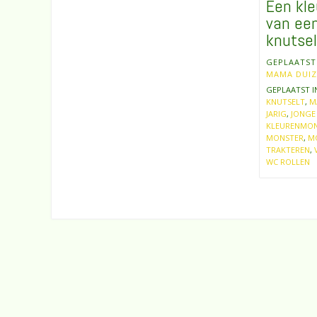
Een kl
van een
knutse
GEPLAATS
MAMA DUI
GEPLAATST 
KNUTSELT
,
M
JARIG
,
JONGE
KLEURENMON
MONSTER
,
M
TRAKTEREN
,
WC ROLLEN