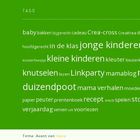
TAGS
baby
Crea-cross
cadeau
d
bakken
CreaKrea
bijgerecht
jonge kindere
in de klas
hoofdgerecht
kleine kinderen
kleuter
kleuterk
kinderfeestje
knutselen
Linkparty
mamablog
lezen
duizendpoot
mama verhalen
moede
recept
st
peuter
spelen
prentenboek
papier
snack
verjaardag
voorlezen
verven
vilt
Tema: Avant van
Kaira