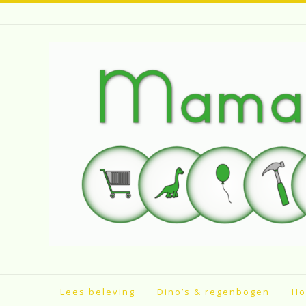
Spring
naar
inhoud
Lees beleving
Dino’s & regenbogen
Ho