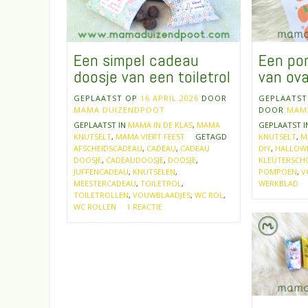
Een simpel cadeau
Een po
doosje van een toiletrol
van ov
GEPLAATST OP
16 APRIL 2026
DOOR
GEPLAATS
MAMA DUIZENDPOOT
DOOR
MAM
GEPLAATST IN
MAMA IN DE KLAS
,
MAMA
GEPLAATST 
KNUTSELT
,
MAMA VIERT FEEST
GETAGD
KNUTSELT
,
M
AFSCHEIDSCADEAU
,
CADEAU
,
CADEAU
DIY
,
HALLOW
DOOSJE
,
CADEAUDOOSJE
,
DOOSJE
,
KLEUTERSCH
JUFFENCADEAU
,
KNUTSELEN
,
POMPOEN
,
V
MEESTERCADEAU
,
TOILETROL
,
WERKBLAD
TOILETROLLEN
,
VOUWBLAADJES
,
WC ROL
,
WC ROLLEN
1 REACTIE