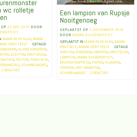
eurenmonster
 wc rolletje
Een lampion van Rupsje
len
Nooitgenoeg
T OP
26 MEI 2019
DOOR
GEPLAATST OP
5 NOVEMBER 2018
ZENDPOOT
DOOR
MAMA DUIZENDPOOT
IN
MAMA IN DE KLAS
,
MAMA
GEPLAATST IN
MAMA IN DE KLAS
,
MAMA
AMA VIERT FEEST
GETAGD
KNUTSELT
,
MAMA VIERT FEEST
GETAGD
 KINDEREN
,
KLEINE KINDEREN
,
KARTON
,
KINDEREN
,
KNIPPEN
,
KNUTSELEN
,
STER
,
KLEUTER
,
KNUTSELEN
,
LAMPION
,
MAMA DUIZENDPOOT
,
ONSTERS
,
PEUTER
,
TRAKTATIE
,
MUIZENTRAPPETJE
,
PAPIER
,
PLAKKEN
,
VERJAARDAG
,
VOUWBLAADJES
,
PRIKKEN
,
SINT MAARTEN
,
2 REACTIES
VOUWBLAADJES
2 REACTIES