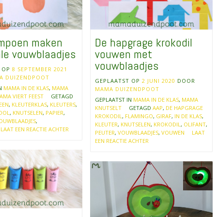
mpoen maken
De hapgrage krokodil
ale vouwblaadjes
vouwen met
vouwblaadjes
T OP
8 SEPTEMBER 2021
A DUIZENDPOOT
GEPLAATST OP
2 JUNI 2020
DOOR
IN
MAMA IN DE KLAS
,
MAMA
MAMA DUIZENDPOOT
AMA VIERT FEEST
GETAGD
GEPLAATST IN
MAMA IN DE KLAS
,
MAMA
EEN
,
KLEUTERKLAS
,
KLEUTERS
,
KNUTSELT
GETAGD
AAP
,
DE HAPGRAGE
OOL
,
KNUTSELEN
,
PAPIER
,
KROKODIL
,
FLAMINGO
,
GIRAF
,
IN DE KLAS
,
OUWBLAADJES
,
KLEUTER
,
KNUTSELEN
,
KROKODIL
,
OLIFANT
,
LAAT EEN REACTIE ACHTER
PEUTER
,
VOUWBLAADJES
,
VOUWEN
LAAT
EEN REACTIE ACHTER