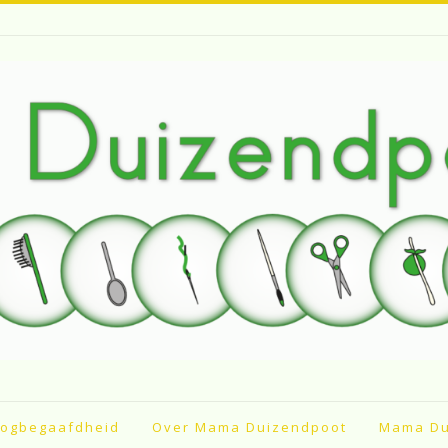
ogbegaafdheid
Over Mama Duizendpoot
Mama Du