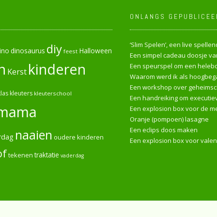
ONLANGS GEPUBLICEE
‘Slim Spelen’, een live spell
diy
ino
dinosaurus
Halloween
feest
Een simpel cadeau doosje van
n
kinderen
Een speurspel om een heleboe
Kerst
Waarom werd ik als hoogbega
Een workshop over geheimsch
las
kleuters
kleuterschool
Een handreiking om executiev
mama
Een explosion box voor de me
Oranje (pompoen) lasagne
Een eclips doos maken
naaien
rdag
oudere kinderen
Een explosion box voor valen
of
tekenen
traktatie
vaderdag