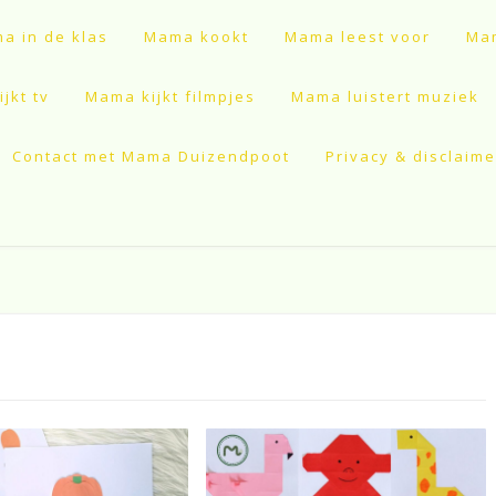
a in de klas
Mama kookt
Mama leest voor
Mam
jkt tv
Mama kijkt filmpjes
Mama luistert muziek
Contact met Mama Duizendpoot
Privacy & disclaime