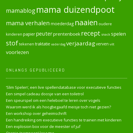
mama duizendpoot
mamablog
naaien
mama verhalen
moederdag
oudere
recept
peuter
spelen
prentenboek
papier
kinderen
snack
stof
verjaardag
verven
tekenen
traktatie
vilt
vaderdag
voorlezen
ONLANGS GEPUBLICEERD
‘Slim Spelen’, een live spellendatabase voor executieve functies
Een simpel cadeau doosje van een toiletrol
Een speurspel om een heleboel te leren over vogels
Waarom werd ik als hoogbegaafd meisje toch niet gezien?
Een workshop over geheimschrift
Een handreiking om executieve functies te trainen met kinderen
Een explosion box voor de meester of juf