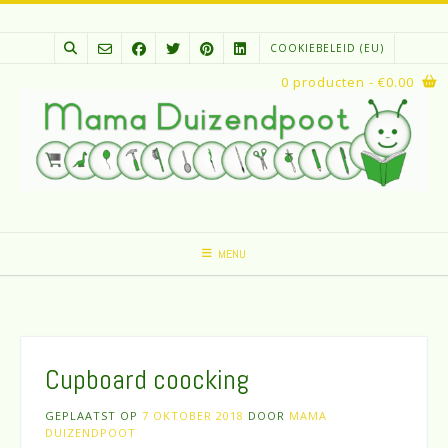
Spring
naar
COOKIEBELEID (EU)
inhoud
0 producten
- €0.00
MENU
Cupboard coocking
GEPLAATST OP
7 OKTOBER 2018
DOOR
MAMA
DUIZENDPOOT