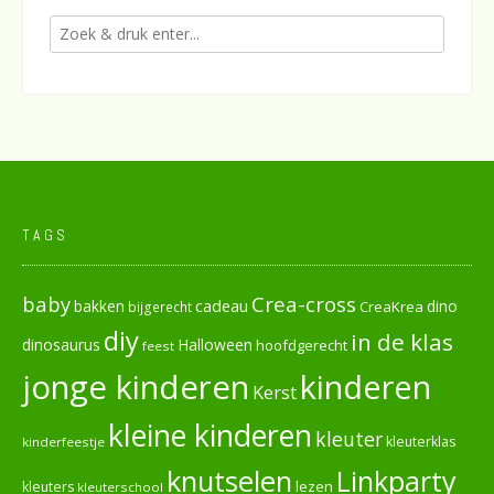
TAGS
baby
Crea-cross
cadeau
dino
bakken
CreaKrea
bijgerecht
diy
in de klas
dinosaurus
Halloween
hoofdgerecht
feest
jonge kinderen
kinderen
Kerst
kleine kinderen
kleuter
kleuterklas
kinderfeestje
knutselen
Linkparty
lezen
kleuters
kleuterschool