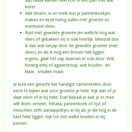
aan beide kanten heel kort in een pan met wat
boter.
Met bloem, ei en melk kun je pannenkoekjes
maken en deze hartig vullen met groente en
eventueel vlees.
Rijst met gewokte groente (en wellicht nog wat
vlees of gebakken ei) is ook heerlijk. Meestal doe
ik dan wat ketjap door de gewokte groente (met
vlees) en als ik nog een limoen heb liggen
ergens, gaat het sap daarvan er ook door. Wat
honing erbij of agavesiroop, wat kruiden…en
klaar…smullen maar.
Je kunt een gerecht het handigst samenstellen door
eerst te kijken wat voor groente je hebt. Kijk dan of je
daar vlees of ei bij hebt. Dan bepaal je wat je er mee
wilt doen: omelet, frittata, pannenkoek of rijst of
misschien zelfs aardappeltjes er bij als je die nog in de
kast hebt liggen. Kijk tot slot welke kruiden er bij
passen.