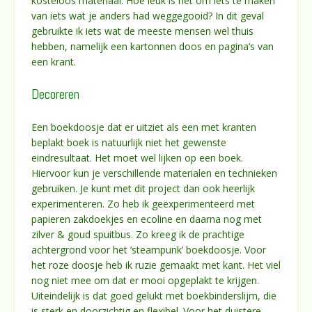
kosteloos materiaal. Hoe leuk is het om iets te maken
van iets wat je anders had weggegooid? In dit geval
gebruikte ik iets wat de meeste mensen wel thuis
hebben, namelijk een kartonnen doos en pagina’s van
een krant.
Decoreren
Een boekdoosje dat er uitziet als een met kranten
beplakt boek is natuurlijk niet het gewenste
eindresultaat. Het moet wel lijken op een boek.
Hiervoor kun je verschillende materialen en technieken
gebruiken. Je kunt met dit project dan ook heerlijk
experimenteren. Zo heb ik geëxperimenteerd met
papieren zakdoekjes en ecoline en daarna nog met
zilver & goud spuitbus. Zo kreeg ik de prachtige
achtergrond voor het ‘steampunk’ boekdoosje. Voor
het roze doosje heb ik ruzie gemaakt met kant. Het viel
nog niet mee om dat er mooi opgeplakt te krijgen.
Uiteindelijk is dat goed gelukt met boekbinderslijm, die
is sterk en doorzichtig en flexibel. Voor het duistere