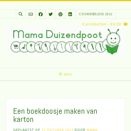
Spring
naar
COOKIEBELEID (EU)
inhoud
0 producten
- €0.00
MENU
Een boekdoosje maken van
karton
GEPLAATST OP
12 OKTOBER 2023
DOOR
MAMA