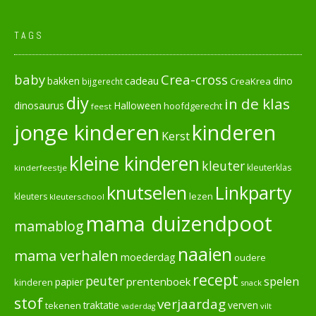
TAGS
baby
Crea-cross
cadeau
dino
bakken
CreaKrea
bijgerecht
diy
in de klas
dinosaurus
Halloween
hoofdgerecht
feest
jonge kinderen
kinderen
Kerst
kleine kinderen
kleuter
kleuterklas
kinderfeestje
knutselen
Linkparty
lezen
kleuters
kleuterschool
mama duizendpoot
mamablog
naaien
mama verhalen
moederdag
oudere
recept
peuter
spelen
prentenboek
papier
kinderen
snack
stof
verjaardag
verven
tekenen
traktatie
vilt
vaderdag