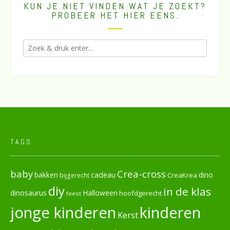
KUN JE NIET VINDEN WAT JE ZOEKT?
PROBEER HET HIER EENS.
TAGS
baby
Crea-cross
cadeau
dino
bakken
CreaKrea
bijgerecht
diy
in de klas
dinosaurus
Halloween
hoofdgerecht
feest
jonge kinderen
kinderen
Kerst