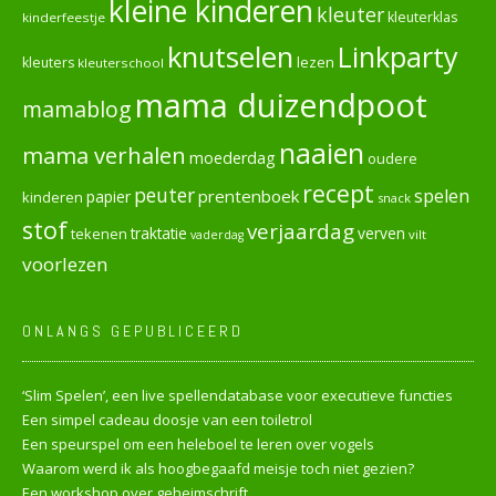
kleine kinderen
kleuter
kleuterklas
kinderfeestje
knutselen
Linkparty
lezen
kleuters
kleuterschool
mama duizendpoot
mamablog
naaien
mama verhalen
moederdag
oudere
recept
peuter
spelen
prentenboek
papier
kinderen
snack
stof
verjaardag
verven
tekenen
traktatie
vilt
vaderdag
voorlezen
ONLANGS GEPUBLICEERD
‘Slim Spelen’, een live spellendatabase voor executieve functies
Een simpel cadeau doosje van een toiletrol
Een speurspel om een heleboel te leren over vogels
Waarom werd ik als hoogbegaafd meisje toch niet gezien?
Een workshop over geheimschrift