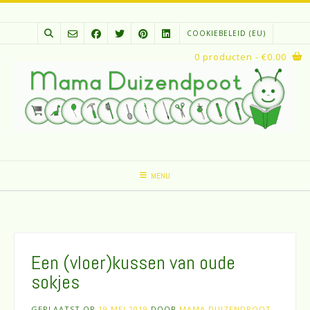
Spring
naar
COOKIEBELEID (EU)
inhoud
0 producten
- €0.00
MENU
Een (vloer)kussen van oude
sokjes
GEPLAATST OP
19 MEI 2019
DOOR
MAMA DUIZENDPOOT