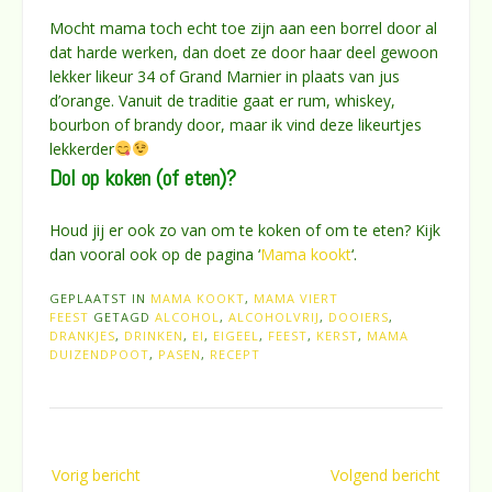
Mocht mama toch echt toe zijn aan een borrel door al
dat harde werken, dan doet ze door haar deel gewoon
lekker likeur 34 of Grand Marnier in plaats van jus
d’orange. Vanuit de traditie gaat er rum, whiskey,
bourbon of brandy door, maar ik vind deze likeurtjes
lekkerder
Dol op koken (of eten)?
Houd jij er ook zo van om te koken of om te eten? Kijk
dan vooral ook op de pagina ‘
Mama kookt
‘.
GEPLAATST IN
MAMA KOOKT
,
MAMA VIERT
FEEST
GETAGD
ALCOHOL
,
ALCOHOLVRIJ
,
DOOIERS
,
DRANKJES
,
DRINKEN
,
EI
,
EIGEEL
,
FEEST
,
KERST
,
MAMA
DUIZENDPOOT
,
PASEN
,
RECEPT
Bericht
Vorig bericht
Volgend bericht
navigatie