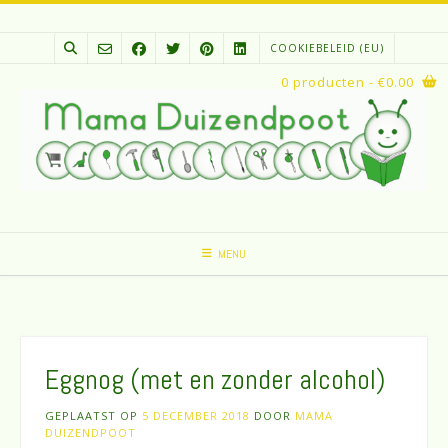
Spring
naar
COOKIEBELEID (EU)
inhoud
0 producten
- €0.00
MENU
Eggnog (met en zonder alcohol)
GEPLAATST OP
5 DECEMBER 2018
DOOR
MAMA
DUIZENDPOOT