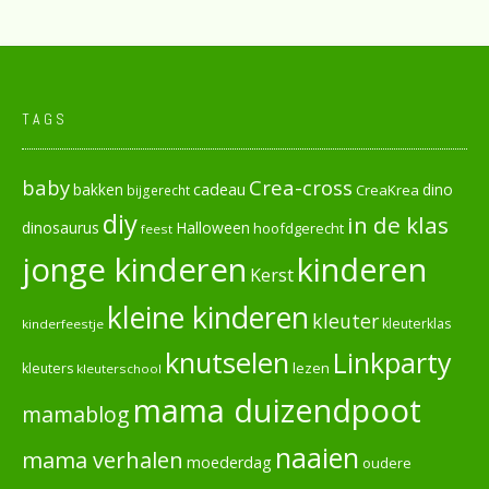
TAGS
baby
Crea-cross
cadeau
dino
bakken
CreaKrea
bijgerecht
diy
in de klas
dinosaurus
Halloween
hoofdgerecht
feest
jonge kinderen
kinderen
Kerst
kleine kinderen
kleuter
kleuterklas
kinderfeestje
knutselen
Linkparty
lezen
kleuters
kleuterschool
mama duizendpoot
mamablog
naaien
mama verhalen
moederdag
oudere