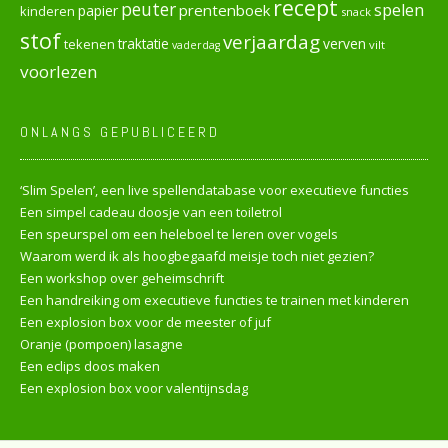
recept
peuter
spelen
prentenboek
papier
kinderen
snack
stof
verjaardag
verven
tekenen
traktatie
vilt
vaderdag
voorlezen
ONLANGS GEPUBLICEERD
‘Slim Spelen’, een live spellendatabase voor executieve functies
Een simpel cadeau doosje van een toiletrol
Een speurspel om een heleboel te leren over vogels
Waarom werd ik als hoogbegaafd meisje toch niet gezien?
Een workshop over geheimschrift
Een handreiking om executieve functies te trainen met kinderen
Een explosion box voor de meester of juf
Oranje (pompoen) lasagne
Een eclips doos maken
Een explosion box voor valentijnsdag