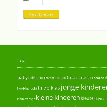
TAGS
baby
Crea-cross
cadeau
d
bakken
CreaKrea
bijgerecht
jonge kindere
in de klas
hoofdgerecht
kleine kinderen
kleuter
kleuterk
kinderfeestje