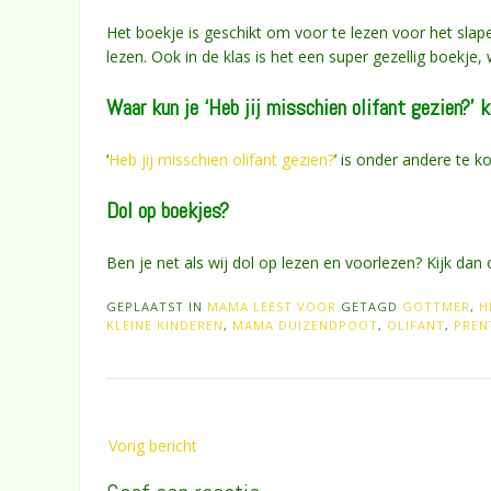
Het boekje is geschikt om voor te lezen voor het sla
lezen. Ook in de klas is het een super gezellig boekje, 
Waar kun je ‘Heb jij misschien olifant gezien?’ 
‘
Heb jij misschien olifant gezien?
’ is onder andere te k
Dol op boekjes?
Ben je net als wij dol op lezen en voorlezen? Kijk da
GEPLAATST IN
MAMA LEEST VOOR
GETAGD
GOTTMER
,
H
KLEINE KINDEREN
,
MAMA DUIZENDPOOT
,
OLIFANT
,
PREN
Bericht
Vorig bericht
navigatie