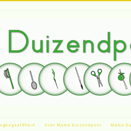
ogbegaafdheid
Over Mama Duizendpoot
Mama Du