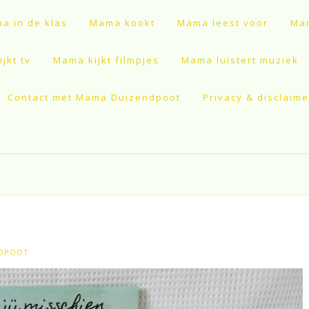
a in de klas
Mama kookt
Mama leest voor
Mam
jkt tv
Mama kijkt filmpjes
Mama luistert muziek
Contact met Mama Duizendpoot
Privacy & disclaime
NDPOOT