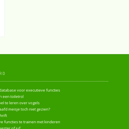
RD
endatabase voor executieve functies
 een toiletrol
l te leren over vogels
afd meisje toch niet gezien?
rift
e functies te trainen met kinderen
ester of juf