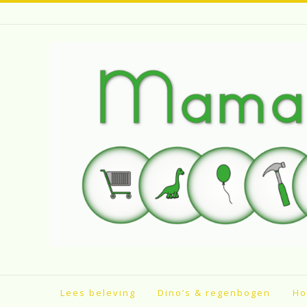
Spring
naar
inhoud
Lees beleving
Dino’s & regenbogen
Ho