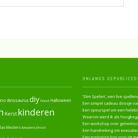
ONLANGS GEPUBLICEE
‘Slim Spelen’, een live spell
diy
ino
dinosaurus
Halloween
feest
Een simpel cadeau doosje van
n
kinderen
Een speurspel om een heleboe
Kerst
Waarom werd ik als hoogbega
Een workshop over geheimsch
las
kleuters
kleuterschool
Een handreiking om executiev
Een explosion box voor de me