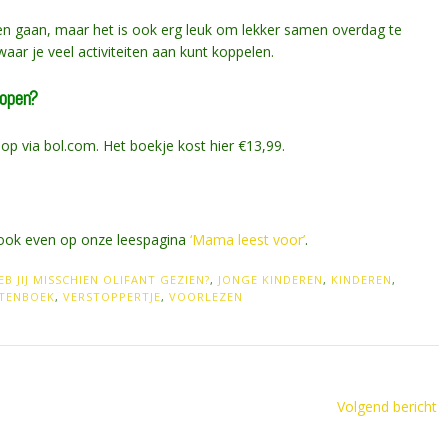
pen gaan, maar het is ook erg leuk om lekker samen overdag te
waar je veel activiteiten aan kunt koppelen.
kopen?
oop via bol.com. Het boekje kost hier €13,99.
n ook even op onze leespagina
‘Mama leest voor’
.
EB JIJ MISSCHIEN OLIFANT GEZIEN?
,
JONGE KINDEREN
,
KINDEREN
,
TENBOEK
,
VERSTOPPERTJE
,
VOORLEZEN
Volgend bericht