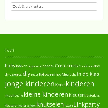
TAGS
baby
Crea-cross
cadeau
dino
bakken
CreaKrea
bijgerecht
diy
in de klas
dinosaurus
Halloween
hoofdgerecht
feest
jonge kinderen
kinderen
Kerst
kleine kinderen
kleuter
kleuterklas
kinderfeestje
knutselen
Linkparty
lezen
kleuters
kleuterschool