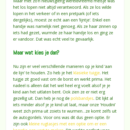
Maar met zo’n nieuwsgierig wereldvreemd meisje was
het los lopen niet altijd verantwoord. Als ze los wilde
lopen in het verkeer of in een pretpark (of iets
dergelijks), moest ze echt aan een ‘lijntje’. Enkel een
handje was namelijk niet genoeg. Als ze haar zinnen op
iets had gezet, wurmde ze haar handje los en ging ze
er vandoor. Dat was echt veel te gevaarlijk.
Maar wat kies je dan?
Nu zijn er veel verschillende manieren op je kind ‘aan
de lijn’ te houden. Zo heb je het
klasieke tuigje
. Het
tuigje zit goed vast om de borst en werkt prima. Het
nadeel is alleen dat het wel heel erg voelt alsof je je
kind aan het uitlaten bent. Ook zien ze er niet erg
gezellig uit. Dan heb je nog de
polsbandjes
. Dit lijkt al
iets minder alsof je je kind uit laat, maar onze ‘Houdini’
weet zich prima uit zoiets te wurmen…ze komt zelfs uit
de autogordels. Voor ons was dit dus geen optie. Er
zijn ook
kleine rugtasjes met een optie om er een