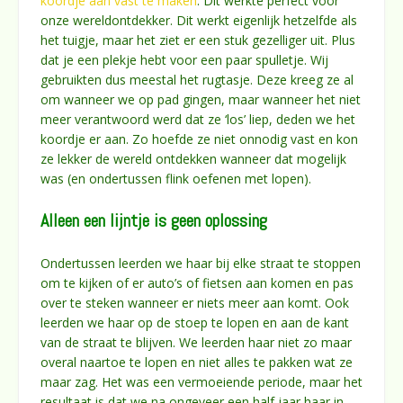
koordje aan vast te maken
. Dit werkte perfect voor
onze wereldontdekker. Dit werkt eigenlijk hetzelfde als
het tuigje, maar het ziet er een stuk gezelliger uit. Plus
dat je een plekje hebt voor een paar spulletje. Wij
gebruikten dus meestal het rugtasje. Deze kreeg ze al
om wanneer we op pad gingen, maar wanneer het niet
meer verantwoord werd dat ze ‘los’ liep, deden we het
koordje er aan. Zo hoefde ze niet onnodig vast en kon
ze lekker de wereld ontdekken wanneer dat mogelijk
was (en ondertussen flink oefenen met lopen).
Alleen een lijntje is geen oplossing
Ondertussen leerden we haar bij elke straat te stoppen
om te kijken of er auto’s of fietsen aan komen en pas
over te steken wanneer er niets meer aan komt. Ook
leerden we haar op de stoep te lopen en aan de kant
van de straat te blijven. We leerden haar niet zo maar
overal naartoe te lopen en niet alles te pakken wat ze
maar zag. Het was een vermoeiende periode, maar het
resultaat is dat we na ongeveer een half jaar haar in