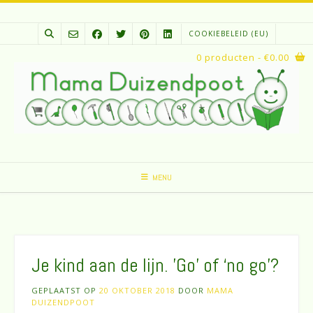
Spring
naar
COOKIEBELEID (EU)
inhoud
0 producten
- €0.00
MENU
Je kind aan de lijn. ’Go’ of ‘no go’?
GEPLAATST OP
20 OKTOBER 2018
DOOR
MAMA
DUIZENDPOOT