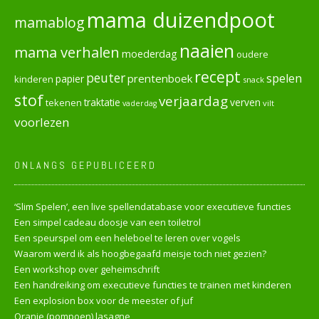
mama duizendpoot
mamablog
naaien
mama verhalen
moederdag
oudere
recept
peuter
spelen
prentenboek
papier
kinderen
snack
stof
verjaardag
verven
tekenen
traktatie
vilt
vaderdag
voorlezen
ONLANGS GEPUBLICEERD
‘Slim Spelen’, een live spellendatabase voor executieve functies
Een simpel cadeau doosje van een toiletrol
Een speurspel om een heleboel te leren over vogels
Waarom werd ik als hoogbegaafd meisje toch niet gezien?
Een workshop over geheimschrift
Een handreiking om executieve functies te trainen met kinderen
Een explosion box voor de meester of juf
Oranje (pompoen) lasagne