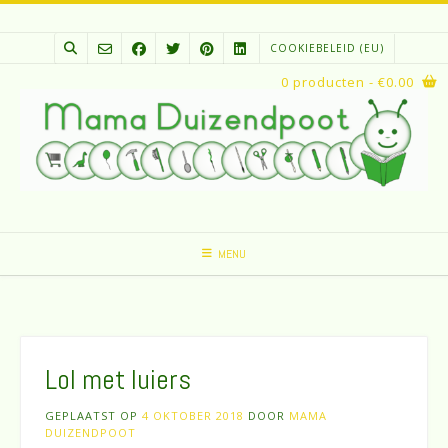
Spring
naar
COOKIEBELEID (EU)
inhoud
0 producten
- €0.00
MENU
Lol met luiers
GEPLAATST OP
4 OKTOBER 2018
DOOR
MAMA
DUIZENDPOOT