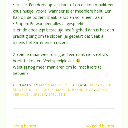
• Huisje: Een doos op zijn kant of op de kop maakt een
knus huisje, vooral wanneer je er meerdere hebt. Een
flap op de bodem maak je los en voilà: een raam.
• Slopen: En wanneer alles al gespeeld
is en de doos zijn beste tijd heeft gehad dan is het een
prachtig ding om te slopen (al gebeurt dat vaak al
tijdens het klimmen en racen).
Zo zie je maar weer dat goed vermaak niets extra’s
hoeft te kosten. Veel speelplezier.
Weet jij nog meer manieren om lol met luiers te
hebben?
GEPLAATST IN
MAMA MAAKT MEE
GETAGD
BABY
,
KLEINE
KINDEREN
,
LOL
,
LUIERS
,
MAMA DUIZENDPOOT
,
MAMA
VERHALEN
,
SPELEN
,
SPELLETJE
Bericht
Vorig bericht
Volgend bericht