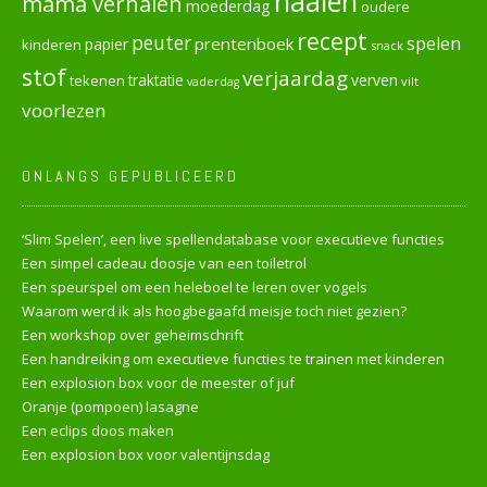
naaien
mama verhalen
moederdag
oudere
recept
peuter
spelen
prentenboek
papier
kinderen
snack
stof
verjaardag
verven
tekenen
traktatie
vilt
vaderdag
voorlezen
ONLANGS GEPUBLICEERD
‘Slim Spelen’, een live spellendatabase voor executieve functies
Een simpel cadeau doosje van een toiletrol
Een speurspel om een heleboel te leren over vogels
Waarom werd ik als hoogbegaafd meisje toch niet gezien?
Een workshop over geheimschrift
Een handreiking om executieve functies te trainen met kinderen
Een explosion box voor de meester of juf
Oranje (pompoen) lasagne
Een eclips doos maken
Een explosion box voor valentijnsdag