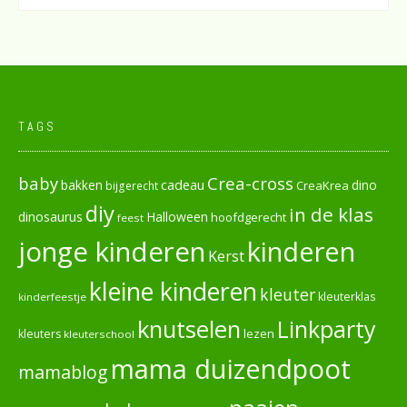
TAGS
baby
Crea-cross
cadeau
dino
bakken
CreaKrea
bijgerecht
diy
in de klas
dinosaurus
Halloween
hoofdgerecht
feest
jonge kinderen
kinderen
Kerst
kleine kinderen
kleuter
kleuterklas
kinderfeestje
knutselen
Linkparty
lezen
kleuters
kleuterschool
mama duizendpoot
mamablog