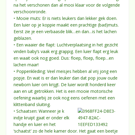
na het verschonen dan al mooi klaar voor de volgende
verschoonronde.
• Mooie muts: Er is niets leukers dan lekker gek doen.
Een luier op je koppie maakt een prachtige (bad)muts.
Eerst zie je een verbaasde blik…en dan…is het lachen
geblazen.
• Een waaier die flapt: Luchtverplaatsing in het gezicht
vinden baby’s vaak erg grappig. Een luier flapt erg leuk
en waait ook nog goed. Dus: floep, floep, floep…en
lachen maar!
• Poppenkleding: Veel meisjes hebben al vrij jong een
popje. En wat is er dan leuker dan dat pop jouw oude
newborn luier om krijgt. De luier wordt honderd keer
aan en uit getrokken. Het is een mooie motorische
oefening waarbij ze ook nog eens oefenen met een
klittenband sluiting.
• Schaatsen: Wanneer je k
indje kruipt gaat er onder elk
handje en luier en het
‘schaatst’ zo de hele kamer door. Het gaat een beetje