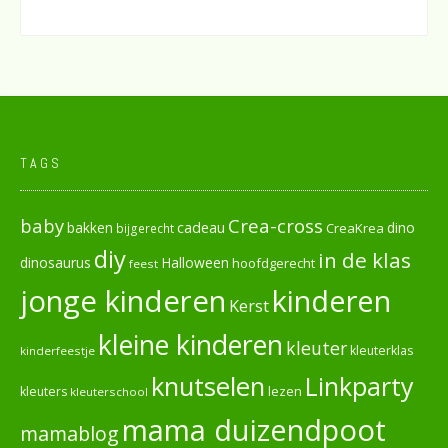
TAGS
baby
Crea-cross
cadeau
dino
bakken
CreaKrea
bijgerecht
diy
in de klas
dinosaurus
Halloween
hoofdgerecht
feest
jonge kinderen
kinderen
Kerst
kleine kinderen
kleuter
kleuterklas
kinderfeestje
knutselen
Linkparty
lezen
kleuters
kleuterschool
mama duizendpoot
mamablog