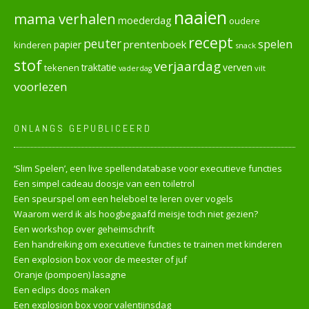
naaien
mama verhalen
moederdag
oudere
recept
peuter
spelen
prentenboek
papier
kinderen
snack
stof
verjaardag
verven
tekenen
traktatie
vilt
vaderdag
voorlezen
ONLANGS GEPUBLICEERD
‘Slim Spelen’, een live spellendatabase voor executieve functies
Een simpel cadeau doosje van een toiletrol
Een speurspel om een heleboel te leren over vogels
Waarom werd ik als hoogbegaafd meisje toch niet gezien?
Een workshop over geheimschrift
Een handreiking om executieve functies te trainen met kinderen
Een explosion box voor de meester of juf
Oranje (pompoen) lasagne
Een eclips doos maken
Een explosion box voor valentijnsdag