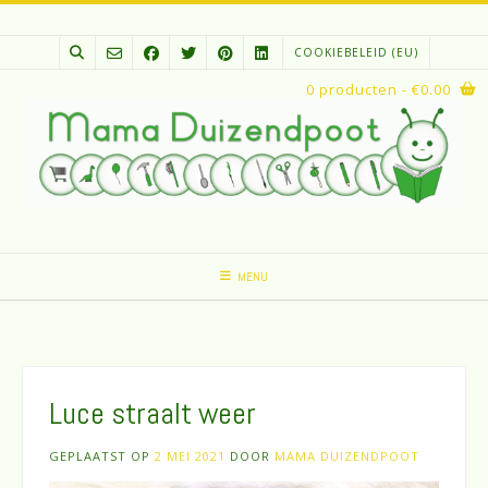
Spring
naar
COOKIEBELEID (EU)
inhoud
0 producten
- €0.00
MENU
Luce straalt weer
GEPLAATST OP
2 MEI 2021
DOOR
MAMA DUIZENDPOOT