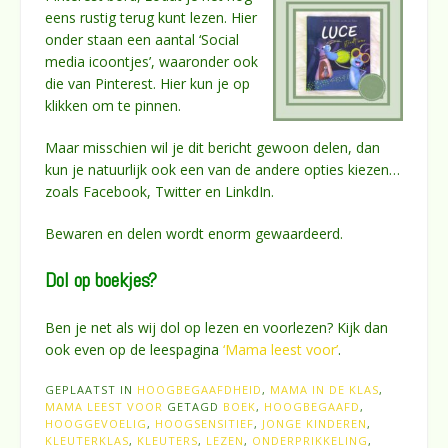
eens rustig terug kunt lezen. Hier
onder staan een aantal ‘Social
media icoontjes’, waaronder ook
die van Pinterest. Hier kun je op
klikken om te pinnen.
Maar misschien wil je dit bericht gewoon delen, dan
kun je natuurlijk ook een van de andere opties kiezen…
zoals Facebook, Twitter en LinkdIn.
Bewaren en delen wordt enorm gewaardeerd.
Dol op boekjes?
Ben je net als wij dol op lezen en voorlezen? Kijk dan
ook even op de leespagina
‘Mama leest voor’
.
GEPLAATST IN
HOOGBEGAAFDHEID
,
MAMA IN DE KLAS
,
MAMA LEEST VOOR
GETAGD
BOEK
,
HOOGBEGAAFD
,
HOOGGEVOELIG
,
HOOGSENSITIEF
,
JONGE KINDEREN
,
KLEUTERKLAS
,
KLEUTERS
,
LEZEN
,
ONDERPRIKKELING
,