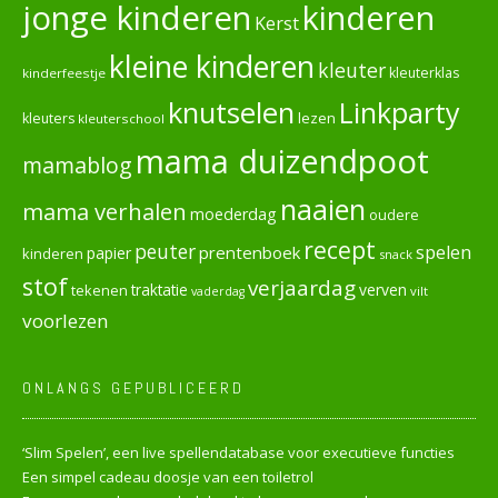
jonge kinderen
kinderen
Kerst
kleine kinderen
kleuter
kleuterklas
kinderfeestje
knutselen
Linkparty
lezen
kleuters
kleuterschool
mama duizendpoot
mamablog
naaien
mama verhalen
moederdag
oudere
recept
peuter
spelen
prentenboek
papier
kinderen
snack
stof
verjaardag
verven
tekenen
traktatie
vilt
vaderdag
voorlezen
ONLANGS GEPUBLICEERD
‘Slim Spelen’, een live spellendatabase voor executieve functies
Een simpel cadeau doosje van een toiletrol