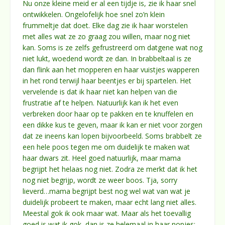
Nu onze kleine meid er al een tijdje is, zie ik haar snel
ontwikkelen. Ongelofelijk hoe snel zo’n klein
frummeltje dat doet. Elke dag zie ik haar worstelen
met alles wat ze zo graag zou willen, maar nog niet
kan. Soms is ze zelfs gefrustreerd om datgene wat nog
niet lukt, woedend wordt ze dan. In brabbeltaal is ze
dan flink aan het mopperen en haar vuistjes wapperen
in het rond terwijl haar beentjes er bij spartelen. Het
vervelende is dat ik haar niet kan helpen van die
frustratie af te helpen. Natuurlijk kan ik het even
verbreken door haar op te pakken en te knuffelen en
een dikke kus te geven, maar ik kan er niet voor zorgen
dat ze ineens kan lopen bijvoorbeeld. Soms brabbelt ze
een hele poos tegen me om duidelijk te maken wat
haar dwars zit. Heel goed natuurlijk, maar mama
begrijpt het helaas nog niet. Zodra ze merkt dat ik het
nog niet begrijp, wordt ze weer boos. Tja, sorry
lieverd…mama begrijpt best nog wel wat van wat je
duidelijk probeert te maken, maar echt lang niet alles.
Meestal gok ik ook maar wat. Maar als het toevallig
goed is wat ik gok, dan is ze helemaal in haar nopjes;