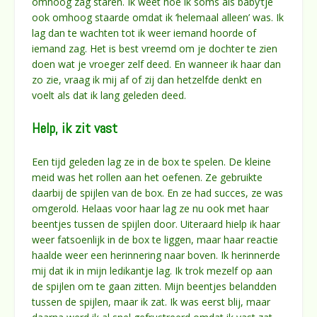
omhoog zag staren. Ik weet hoe ik soms als baby’tje
ook omhoog staarde omdat ik ‘helemaal alleen’ was. Ik
lag dan te wachten tot ik weer iemand hoorde of
iemand zag. Het is best vreemd om je dochter te zien
doen wat je vroeger zelf deed. En wanneer ik haar dan
zo zie, vraag ik mij af of zij dan hetzelfde denkt en
voelt als dat ik lang geleden deed.
Help, ik zit vast
Een tijd geleden lag ze in de box te spelen. De kleine
meid was het rollen aan het oefenen. Ze gebruikte
daarbij de spijlen van de box. En ze had succes, ze was
omgerold. Helaas voor haar lag ze nu ook met haar
beentjes tussen de spijlen door. Uiteraard hielp ik haar
weer fatsoenlijk in de box te liggen, maar haar reactie
haalde weer een herinnering naar boven. Ik herinnerde
mij dat ik in mijn ledikantje lag. Ik trok mezelf op aan
de spijlen om te gaan zitten. Mijn beentjes belandden
tussen de spijlen, maar ik zat. Ik was eerst blij, maar