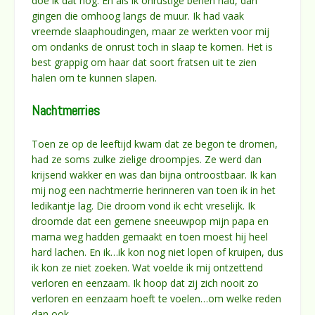
doe ik dat nog. En als ik onrustige benen had, dan
gingen die omhoog langs de muur. Ik had vaak
vreemde slaaphoudingen, maar ze werkten voor mij
om ondanks de onrust toch in slaap te komen. Het is
best grappig om haar dat soort fratsen uit te zien
halen om te kunnen slapen.
Nachtmerries
Toen ze op de leeftijd kwam dat ze begon te dromen,
had ze soms zulke zielige droompjes. Ze werd dan
krijsend wakker en was dan bijna ontroostbaar. Ik kan
mij nog een nachtmerrie herinneren van toen ik in het
ledikantje lag. Die droom vond ik echt vreselijk. Ik
droomde dat een gemene sneeuwpop mijn papa en
mama weg hadden gemaakt en toen moest hij heel
hard lachen. En ik…ik kon nog niet lopen of kruipen, dus
ik kon ze niet zoeken. Wat voelde ik mij ontzettend
verloren en eenzaam. Ik hoop dat zij zich nooit zo
verloren en eenzaam hoeft te voelen…om welke reden
dan ook