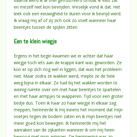
daarna werd ik al snel gefrustreerd omdat ik vast zat
en mezelf niet kon bevrijden. Vreselijk vond ik dat. Het
leek ook een eeuwigheid te duren voor ik bevrijd werd.
Ik vraag mij af of zij zich ook zo voelt wanneer haar
beentjes tussen de spijlen zitten.
Een te klein wiegje
Ergens in het begin kwamen we er achter dat haar
wiegje toch iets aan de krappe kant was geworden. Ze
kon er op zich nog wel in liggen, dat was het probleem
niet. Maar zodra ze wakker werd, mepte ze de hele
wieg bijna in elkaar. Ze had bij het wakker worden te
weinig ruimte over om met haar beentjes te spartelen
en met haar armpjes te wapperen. Tijd voor een groter
bedje dus. Toen ik haar zo haar wiegje in elkaar zag
meppen, herinnerde ik mij ineens het moment dat mijn
voetjes tegen de bodem zaten en ik mijn beentjes niet
meer goed kon bewegen. Ik herinnerde mij het
aanraken van de zijkanten wanneer ik om mij heen
bewoog met mijn armpjes. De herinnering was zo