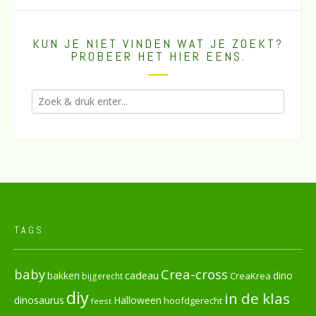
KUN JE NIET VINDEN WAT JE ZOEKT?
PROBEER HET HIER EENS.
TAGS
baby
Crea-cross
cadeau
dino
bakken
CreaKrea
bijgerecht
diy
in de klas
dinosaurus
Halloween
hoofdgerecht
feest