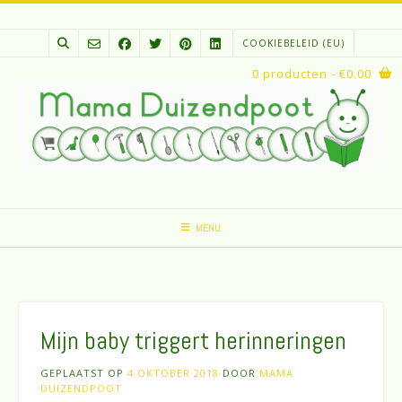
Spring
naar
COOKIEBELEID (EU)
inhoud
0 producten
- €0.00
MENU
Mijn baby triggert herinneringen
GEPLAATST OP
4 OKTOBER 2018
DOOR
MAMA
DUIZENDPOOT