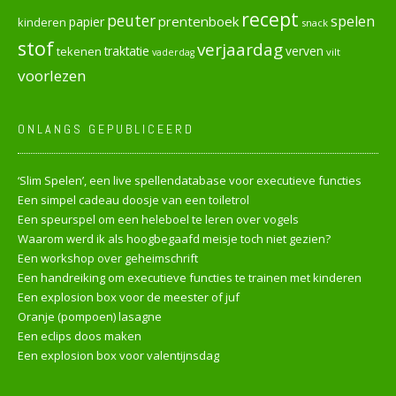
recept
peuter
spelen
prentenboek
papier
kinderen
snack
stof
verjaardag
verven
tekenen
traktatie
vilt
vaderdag
voorlezen
ONLANGS GEPUBLICEERD
‘Slim Spelen’, een live spellendatabase voor executieve functies
Een simpel cadeau doosje van een toiletrol
Een speurspel om een heleboel te leren over vogels
Waarom werd ik als hoogbegaafd meisje toch niet gezien?
Een workshop over geheimschrift
Een handreiking om executieve functies te trainen met kinderen
Een explosion box voor de meester of juf
Oranje (pompoen) lasagne
Een eclips doos maken
Een explosion box voor valentijnsdag