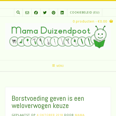
Spring
naar
COOKIEBELEID (EU)
inhoud
0 producten
- €0.00
MENU
Borstvoeding geven is een
weloverwogen keuze
GEPLAATST OP
4 OKTOBER 2018
DOOR
MAMA