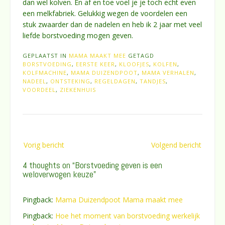
dan wel kolven. En af en toe voel je je toch echt even
een melkfabriek. Gelukkig wegen de voordelen een
stuk zwaarder dan de nadelen en heb ik 2 jaar met veel
liefde borstvoeding mogen geven.
GEPLAATST IN
MAMA MAAKT MEE
GETAGD
BORSTVOEDING
,
EERSTE KEER
,
KLOOFJES
,
KOLFEN
,
KOLFMACHINE
,
MAMA DUIZENDPOOT
,
MAMA VERHALEN
,
NADEEL
,
ONTSTEKING
,
REGELDAGEN
,
TANDJES
,
VOORDEEL
,
ZIEKENHUIS
Bericht
Vorig bericht
Volgend bericht
navigatie
4 thoughts on “
Borstvoeding geven is een
weloverwogen keuze
”
Pingback:
Mama Duizendpoot Mama maakt mee
Pingback:
Hoe het moment van borstvoeding werkelijk