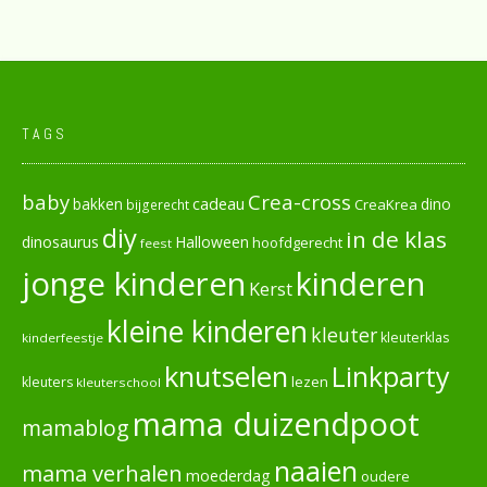
TAGS
baby
Crea-cross
cadeau
dino
bakken
CreaKrea
bijgerecht
diy
in de klas
dinosaurus
Halloween
hoofdgerecht
feest
jonge kinderen
kinderen
Kerst
kleine kinderen
kleuter
kleuterklas
kinderfeestje
knutselen
Linkparty
lezen
kleuters
kleuterschool
mama duizendpoot
mamablog
naaien
mama verhalen
moederdag
oudere