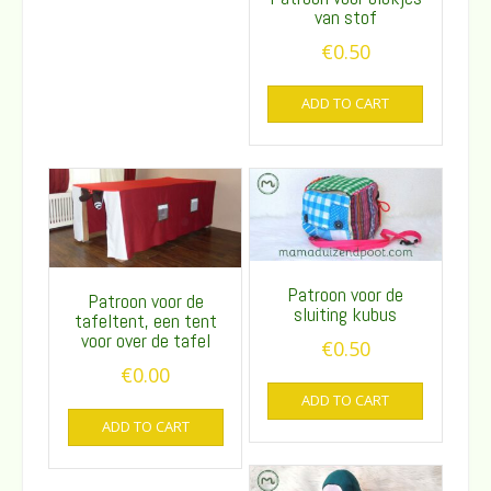
van stof
€
0.50
ADD TO CART
Patroon voor de
Patroon voor de
sluiting kubus
tafeltent, een tent
voor over de tafel
€
0.50
€
0.00
ADD TO CART
ADD TO CART