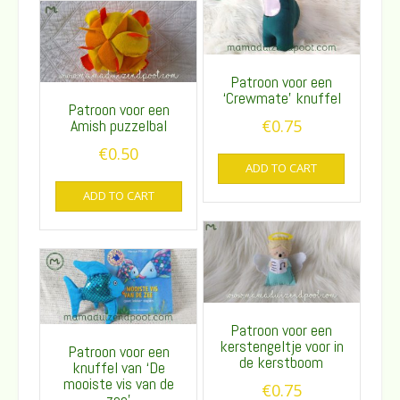
Patroon voor een
‘Crewmate’ knuffel
Patroon voor een
Amish puzzelbal
€
0.75
€
0.50
ADD TO CART
ADD TO CART
Patroon voor een
kerstengeltje voor in
Patroon voor een
de kerstboom
knuffel van ‘De
mooiste vis van de
€
0.75
zee’