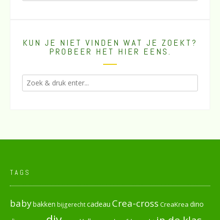
KUN JE NIET VINDEN WAT JE ZOEKT?
PROBEER HET HIER EENS.
TAGS
baby
Crea-cross
cadeau
dino
bakken
CreaKrea
bijgerecht
diy
in de klas