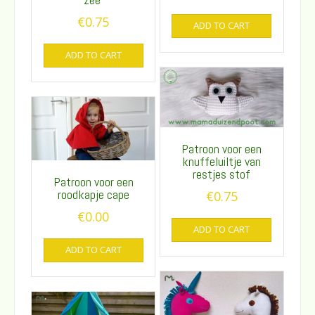
€
0.75
ADD TO CART
ADD TO CART
Patroon voor een
knuffeluiltje van
restjes stof
Patroon voor een
roodkapje cape
€
0.75
€
0.00
ADD TO CART
ADD TO CART