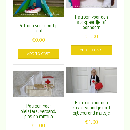
Patroon voor een
stokpaardje of
Patroon voor een tipi
eenhoorn
tent
€
1.00
€
0.00
ADD TO CART
ADD TO CART
Patroon voor een
Patroon voor
zusterschortje met
pleisters, verband,
bijbehorend mutsje
gips en mitella
€
1.00
€
1.00