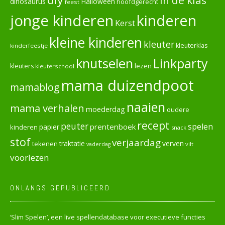
dinosaurus
Halloween
hoofdgerecht
feest
jonge kinderen
kinderen
Kerst
kleine kinderen
kleuter
kleuterklas
kinderfeestje
knutselen
Linkparty
lezen
kleuters
kleuterschool
mama duizendpoot
mamablog
naaien
mama verhalen
moederdag
oudere
recept
peuter
spelen
prentenboek
papier
kinderen
snack
stof
verjaardag
verven
tekenen
traktatie
vilt
vaderdag
voorlezen
ONLANGS GEPUBLICEERD
‘Slim Spelen’, een live spellendatabase voor executieve functies