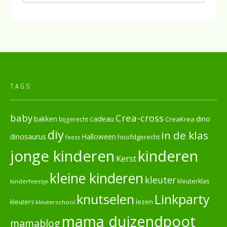
TAGS
baby
Crea-cross
cadeau
dino
bakken
CreaKrea
bijgerecht
diy
in de klas
dinosaurus
Halloween
hoofdgerecht
feest
jonge kinderen
kinderen
Kerst
kleine kinderen
kleuter
kleuterklas
kinderfeestje
knutselen
Linkparty
lezen
kleuters
kleuterschool
mama duizendpoot
mamablog