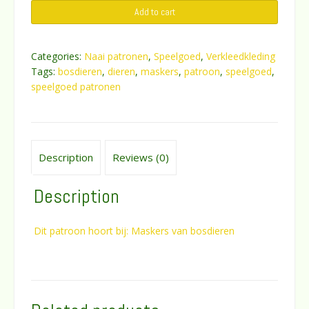
Add to cart
maskers
van
bosdieren
Categories:
Naai patronen
,
Speelgoed
,
Verkleedkleding
quantity
Tags:
bosdieren
,
dieren
,
maskers
,
patroon
,
speelgoed
,
speelgoed patronen
Description
Reviews (0)
Description
Dit patroon hoort bij: Maskers van bosdieren