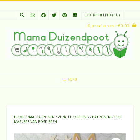
Spring
naar
COOKIEBELEID (EU)
inhoud
0 producten
- €0.00
MENU
HOME
/
NAAI PATRONEN
/
VERKLEEDKLEDING
/ PATRONEN VOOR
MASKERS VAN BOSDIEREN