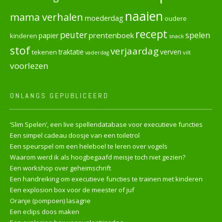
naaien
mama verhalen
moederdag
oudere
recept
peuter
spelen
prentenboek
papier
kinderen
snack
stof
verjaardag
verven
tekenen
traktatie
vilt
vaderdag
voorlezen
ONLANGS GEPUBLICEERD
‘Slim Spelen’, een live spellendatabase voor executieve functies
Een simpel cadeau doosje van een toiletrol
Een speurspel om een heleboel te leren over vogels
Waarom werd ik als hoogbegaafd meisje toch niet gezien?
Een workshop over geheimschrift
Een handreiking om executieve functies te trainen met kinderen
Een explosion box voor de meester of juf
Oranje (pompoen) lasagne
Een eclips doos maken