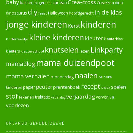
baby
Crea-cross
cadeau
dino
bakken
CreaKrea
bijgerecht
diy
in de klas
dinosaurus
Halloween
hoofdgerecht
feest
jonge kinderen
kinderen
Kerst
kleine kinderen
kleuter
kleuterklas
kinderfeestje
knutselen
Linkparty
lezen
kleuters
kleuterschool
mama duizendpoot
mamablog
naaien
mama verhalen
moederdag
oudere
recept
peuter
spelen
prentenboek
papier
kinderen
snack
stof
verjaardag
verven
tekenen
traktatie
vilt
vaderdag
voorlezen
ONLANGS GEPUBLICEERD