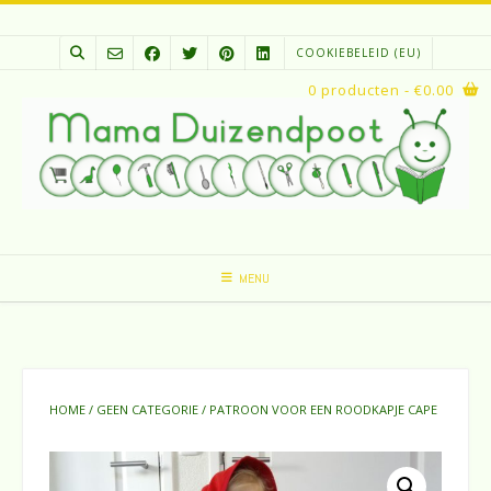
Spring
naar
COOKIEBELEID (EU)
inhoud
0 producten
- €0.00
MENU
HOME
/
GEEN CATEGORIE
/ PATROON VOOR EEN ROODKAPJE CAPE