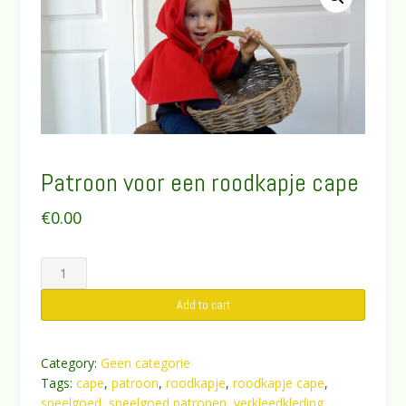
Patroon voor een roodkapje cape
€
0.00
Patroon
voor
Add to cart
een
roodkapje
cape
Category:
Geen categorie
quantity
Tags:
cape
,
patroon
,
roodkapje
,
roodkapje cape
,
speelgoed
,
speelgoed patronen
,
verkleedkleding