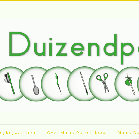
ogbegaafdheid
Over Mama Duizendpoot
Mama Du