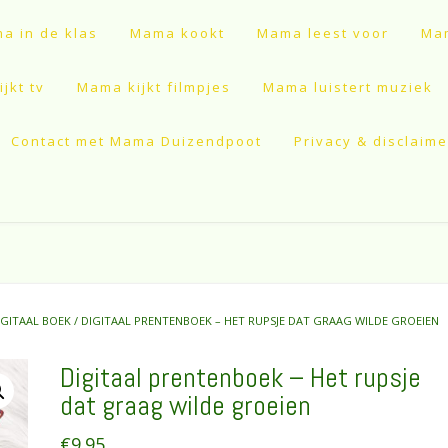
a in de klas
Mama kookt
Mama leest voor
Mam
jkt tv
Mama kijkt filmpjes
Mama luistert muziek
Contact met Mama Duizendpoot
Privacy & disclaime
IGITAAL BOEK
/ DIGITAAL PRENTENBOEK – HET RUPSJE DAT GRAAG WILDE GROEIEN
Digitaal prentenboek – Het rupsje
dat graag wilde groeien
€
9.95