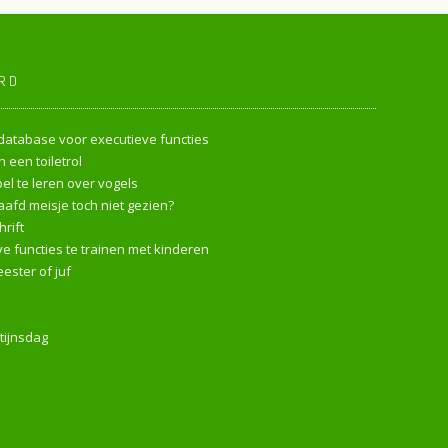
RD
endatabase voor executieve functies
 een toiletrol
l te leren over vogels
afd meisje toch niet gezien?
rift
e functies te trainen met kinderen
ester of juf
tijnsdag