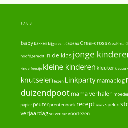
TAGS
baby
Crea-cross
cadeau
d
bakken
CreaKrea
bijgerecht
jonge kindere
in de klas
hoofdgerecht
kleine kinderen
kleuter
kleuterk
kinderfeestje
knutselen
Linkparty
mamablog
lezen
duizendpoot
mama verhalen
moede
recept
st
peuter
spelen
prentenboek
papier
snack
verjaardag
voorlezen
verven
vilt