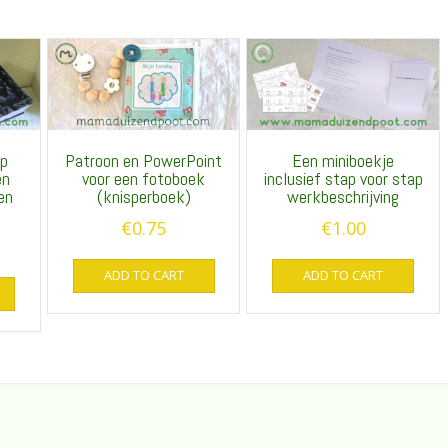
ap
Patroon en PowerPoint
Een miniboekje
en
voor een fotoboek
inclusief stap voor stap
en
(knisperboek)
werkbeschrijving
€
0.75
€
1.00
ADD TO CART
ADD TO CART