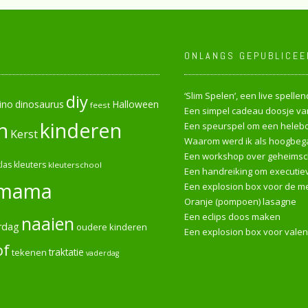
ONLANGS GEPUBLICEE
‘Slim Spelen’, een live spell
diy
ino
dinosaurus
Halloween
feest
Een simpel cadeau doosje van
n
kinderen
Een speurspel om een heleboe
Kerst
Waarom werd ik als hoogbega
Een workshop over geheimsch
las
kleuters
kleuterschool
Een handreiking om executiev
mama
Een explosion box voor de me
Oranje (pompoen) lasagne
Een eclips doos maken
naaien
rdag
oudere kinderen
Een explosion box voor valen
of
tekenen
traktatie
vaderdag