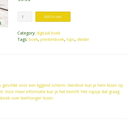
Digitaal
Add to cart
prentenboek
-
Category:
digitaal boek
Het
Tags:
boek
,
prentenboek
,
rups
,
vlinder
rupsje
dat
graag
wilde
groeien
quantity
is geschikt voor een liggend scherm. Hierdoor kun je hem lezen op
et. Voor meer informatie kun je het bericht ‘Het rupsje dat graag
nboek over leerhonger’ lezen.