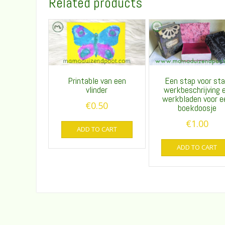
Related products
Printable van een
Een stap voor st
vlinder
werkbeschrijving 
werkbladen voor e
€
0.50
boekdoosje
€
1.00
ADD TO CART
ADD TO CART