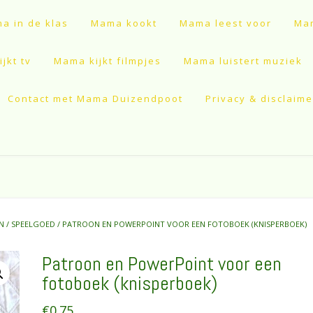
a in de klas
Mama kookt
Mama leest voor
Mam
jkt tv
Mama kijkt filmpjes
Mama luistert muziek
Contact met Mama Duizendpoot
Privacy & disclaime
N
/
SPEELGOED
/ PATROON EN POWERPOINT VOOR EEN FOTOBOEK (KNISPERBOEK)
Patroon en PowerPoint voor een
fotoboek (knisperboek)
€
0.75