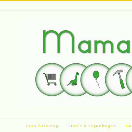
Spring
naar
inhoud
Lees beleving
Dino’s & regenbogen
Ho