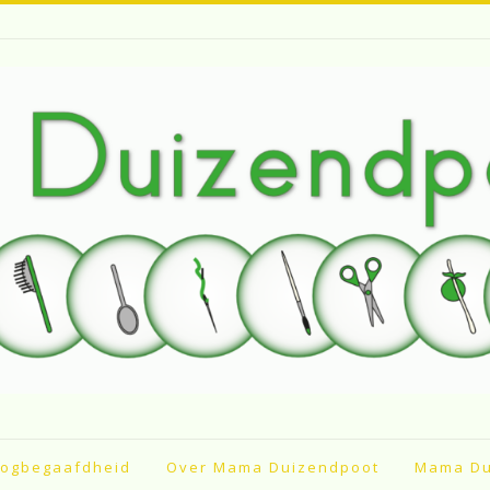
ogbegaafdheid
Over Mama Duizendpoot
Mama Du