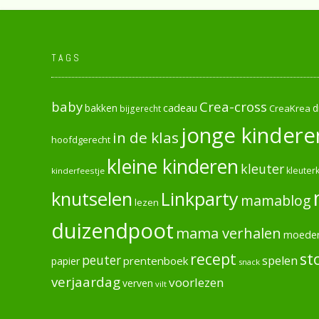
TAGS
baby
Crea-cross
cadeau
d
bakken
CreaKrea
bijgerecht
jonge kindere
in de klas
hoofdgerecht
kleine kinderen
kleuter
kleuterk
kinderfeestje
knutselen
Linkparty
mamablog
lezen
duizendpoot
mama verhalen
moede
recept
st
peuter
spelen
prentenboek
papier
snack
verjaardag
voorlezen
verven
vilt