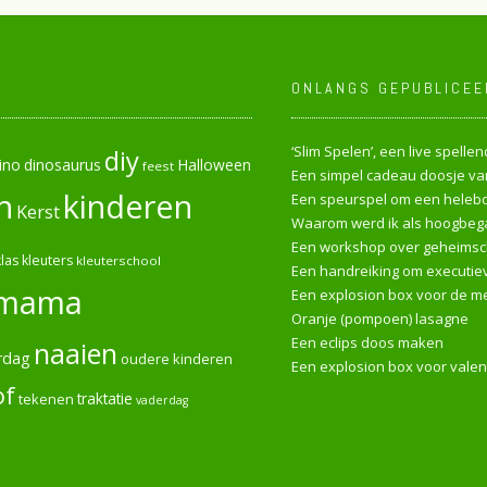
ONLANGS GEPUBLICEE
‘Slim Spelen’, een live spell
diy
ino
dinosaurus
Halloween
feest
Een simpel cadeau doosje van
n
kinderen
Een speurspel om een heleboe
Kerst
Waarom werd ik als hoogbega
Een workshop over geheimsch
las
kleuters
kleuterschool
Een handreiking om executiev
mama
Een explosion box voor de me
Oranje (pompoen) lasagne
Een eclips doos maken
naaien
rdag
oudere kinderen
Een explosion box voor valen
of
tekenen
traktatie
vaderdag