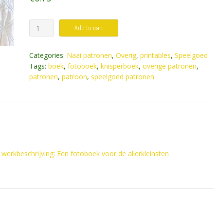
Patroon
Add to cart
en
PowerPoint
Categories:
Naai patronen
,
Overig
,
printables
,
Speelgoed
voor
Tags:
boek
,
fotoboek
,
knisperboek
,
overige patronen
,
een
patronen
,
patroon
,
speelgoed patronen
fotoboek
(knisperboek)
quantity
 werkbeschrijving: Een fotoboek voor de allerkleinsten