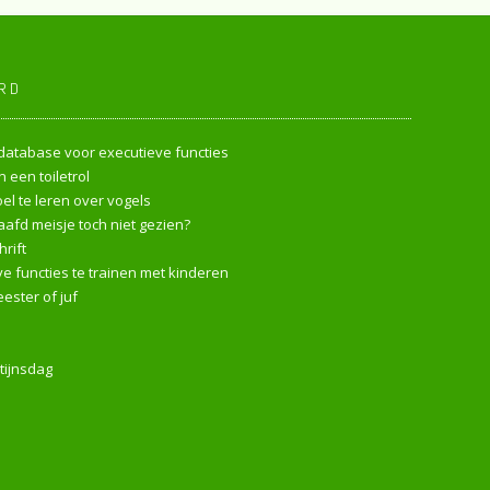
RD
endatabase voor executieve functies
 een toiletrol
l te leren over vogels
afd meisje toch niet gezien?
rift
e functies te trainen met kinderen
ester of juf
tijnsdag