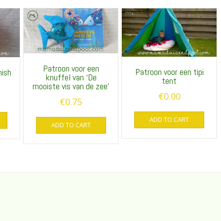
Patroon voor een
Patroon voor een tipi
mish
knuffel van ‘De
tent
mooiste vis van de zee’
€
0.00
€
0.75
ADD TO CART
ADD TO CART